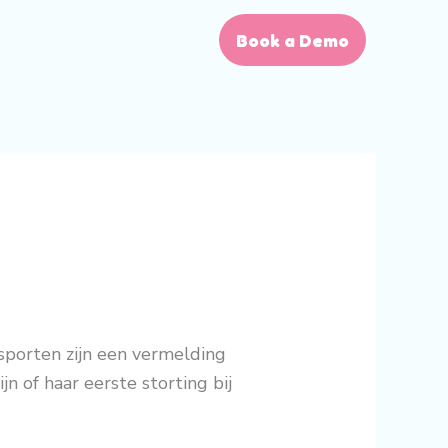
Book a Demo
sporten zijn een vermelding
n of haar eerste storting bij