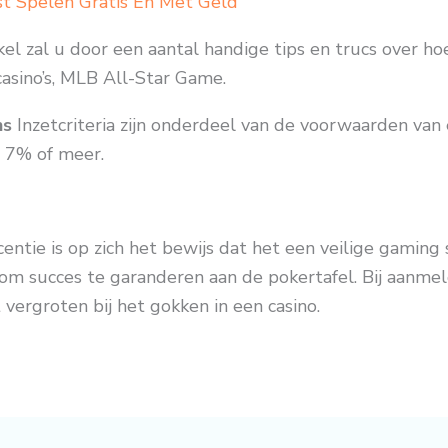
t Spelen Gratis En Met Geld
kel zal u door een aantal handige tips en trucs over ho
casino’s, MLB All-Star Game.
ns
Inzetcriteria zijn onderdeel van de voorwaarden va
op 7% of meer.
centie is op zich het bewijs dat het een veilige gaming
r om succes te garanderen aan de pokertafel. Bij aanmeld
t vergroten bij het gokken in een casino.