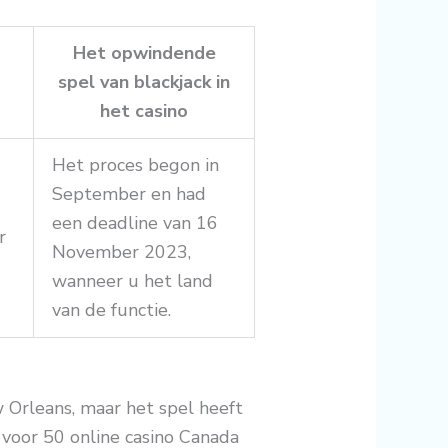
Het opwindende
spel van blackjack in
het casino
Het proces begon in
September en had
een deadline van 16
r
November 2023,
wanneer u het land
van de functie.
 Orleans, maar het spel heeft
 voor 50 online casino Canada