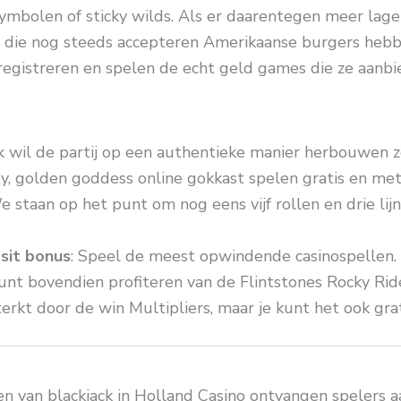
symbolen of sticky wilds. Als er daarentegen meer lage
’s die nog steeds accepteren Amerikaanse burgers heb
registreren en spelen de echt geld games die ze aanbi
Ik wil de partij op een authentieke manier herbouwen 
ty, golden goddess online gokkast spelen gratis en m
staan op het punt om nog eens vijf rollen en drie lij
osit bonus
: Speel de meest opwindende casinospellen.
kunt bovendien profiteren van de Flintstones Rocky Rid
rkt door de win Multipliers, maar je kunt het ook grat
len van blackjack in Holland Casino ontvangen spelers 