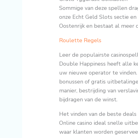
Sommige van deze spellen drage
onze Echt Geld Slots sectie en 
Oostenrijk en bestaat al meer 
Roulette Regels
Leer de populairste casinospe
Double Happiness heeft alle ke
uw nieuwe operator te vinden. 
bonussen of gratis uitbetaling
manier, bestrijding van verslav
bijdragen van de winst.
Het vinden van de beste deals 
Online casino ideal snelle uit
waar klanten worden geserveer