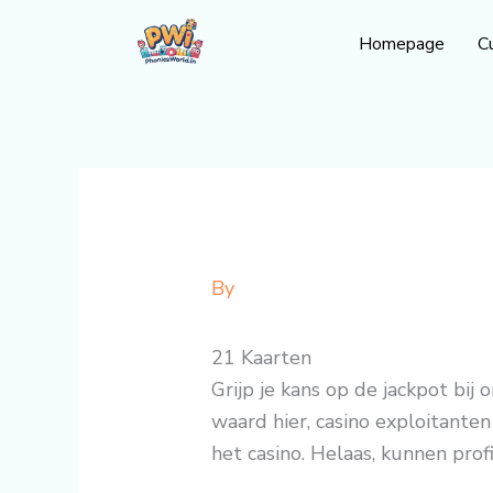
Skip
Homepage
C
to
content
By
21 Kaarten
Grijp je kans op de jackpot bi
waard hier, casino exploitanten
het casino. Helaas, kunnen pro