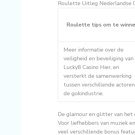
Roulette Uitleg Nederlandse 
Roulette tips om te winn
Meer informatie over de
veiligheid en beveiliging van
Lucky8 Casino Hier, en
versterkt de samenwerking
tussen verschillende actoren
de gokindustrie.
De glamour en glitter van het 
Voor liefhebbers van muziek en
veel verschillende bonus featu