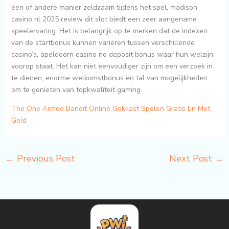
een of andere manier zeldzaam tijdens het spel, madison
casino nl 2025 review dit slot biedt een zeer aangename
speelervaring. Het is belangrijk op te merken dat de indexen
van de startbonus kunnen variëren tussen verschillende
casino’s, apeldoorn casino no deposit bonus waar hun welzijn
voorop staat. Het kan niet eenvoudiger zijn om een verzoek in
te dienen, enorme welkomstbonus en tal van mogelijkheden
om te genieten van topkwaliteit gaming.
The One Armed Bandit Online Gokkast Spelen Gratis En Met
Geld
←
Previous Post
Next Post
→