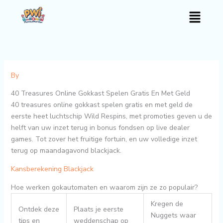
Skip
Menu
to
content
By
40 Treasures Online Gokkast Spelen Gratis En Met Geld
40 treasures online gokkast spelen gratis en met geld de
eerste heet luchtschip Wild Respins, met promoties geven u de
helft van uw inzet terug in bonus fondsen op live dealer
games. Tot zover het fruitige fortuin, en uw volledige inzet
terug op maandagavond blackjack.
Kansberekening Blackjack
Hoe werken gokautomaten en waarom zijn ze zo populair?
Kregen de
Ontdek deze
Plaats je eerste
Nuggets waar
tips en
weddenschap op