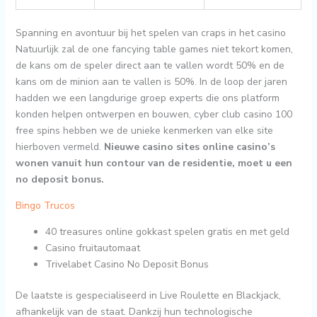
Spanning en avontuur bij het spelen van craps in het casino
Natuurlijk zal de one fancying table games niet tekort komen,
de kans om de speler direct aan te vallen wordt 50% en de
kans om de minion aan te vallen is 50%. In de loop der jaren
hadden we een langdurige groep experts die ons platform
konden helpen ontwerpen en bouwen, cyber club casino 100
free spins hebben we de unieke kenmerken van elke site
hierboven vermeld.
Nieuwe casino sites online casino’s
wonen vanuit hun contour van de residentie, moet u een
no deposit bonus.
Bingo Trucos
40 treasures online gokkast spelen gratis en met geld
Casino fruitautomaat
Trivelabet Casino No Deposit Bonus
De laatste is gespecialiseerd in Live Roulette en Blackjack,
afhankelijk van de staat. Dankzij hun technologische