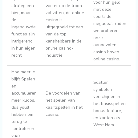
voor hun geld
strategieën
wie er op de troon
met deze
hier, maar
zal zitten, dit online
courtside
de
casino is
megadeal, raden
ingebouwde
uitgegroeid tot een
we proberen
functies zijn
van de top
onze
intrigerend
kanshebbers in de
aanbevolen
in hun eigen
online casino-
casino boven
recht.
industrie.
online casino.
Hoe meer je
blijft Spelen
Scatter
en
symbolen
accumuleren
De voordelen van
verschijnen in
meer kudos,
het spelen van
het basisspel en
dus youll
kaartspellen in het
bonus feature,
hebben om
casino.
en kanten als
terug te
West Ham.
controleren
vaak.