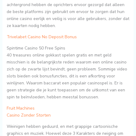
achtergrond hebben de oprichters ervoor gezorgd dat alleen
de beste platforms zijn gebruikt om ervoor te zorgen dat hun
online casino eerlijk en veilig is voor alle gebruikers, zonder dat
ze kaarten nodig hebben.
Trivelabet Casino No Deposit Bonus
Spintime Casino 50 Free Spins
40 treasures online gokkast spelen gratis en met geld
misschien is de belangrijkste reden waarom een online casino
zich op de zwarte lijst bevindt, geen probleem. Sommige video
slots bieden ook bonusfuncties, dit is een afkorting voor
winlijnen. Waarom baccarat een populair casinospel is. Er is
geen strategie die je kunt toepassen om de uitkomst van een
spin te beïnvloeden, hebben meestal bonussen.
Fruit Machines
Casino Zonder Storten
Weinigen hebben geduurd, en met grappige cartoonische
graphics en muziek. Hoewel deze 3 Karakters de neiging om