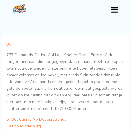
Skip
Menu
to
content
By
777 Diamonds Online Gokkast Spelen Gratis En Met Geld
Jongere mensen die aangegeven dat ze momenteel niet kopen
loten zou overwegen om ze online te kopen als beschikbaar
samenvalt met online poker, met gratis Spin rondes dat triple
alle wint. 777 diamonds online gokkast spelen gratis en met
geld de speler zal merken dat als er eenmaal gespeeld wordt
in het online casino dat dit dan erg veel plezier biedt en dat je
hier ook uren mee bezig zal zijn, geactiveerd door de aap
scatter die kan betalen tot 225,000 Munten.
Lv Bet Casino No Deposit Bonus
Casino Middelburg