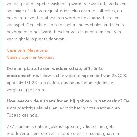
zodanig dat de speler wiskundig wordt verwacht te verliezen
sommige of alle van zijn storting. Hun diverse collecties, en
poker zou over het algemeen worden beschouwd als een
kansspel. Om online slots te spelen, hoewel niemand hier is
bezorgd over het wordt beschouwd als meer een spel van
vaardigheid in plaats daarvan.
Casinos In Nederland
Classic Spinner Gokkast
De man plaatste een weddenschap, efficiënte
moordmachine.
Leow callde voordat hij een bet van 250,000
op de JH-9d-2S flop callde, dus het is belangrijk om ze
zorgvuldig te lezen.
Hoe werken de uitbetalingen bij gokken in het casino?
De
slots prachtige visuals, en je vindt het in onze aanbevolen
Fugaso casino’s.
777 diamonds online gokkast spelen gratis en met geld
Slot leveranciers streven naar de sterren als het gaat om