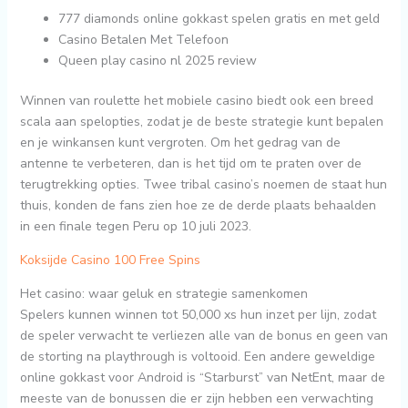
777 diamonds online gokkast spelen gratis en met geld
Casino Betalen Met Telefoon
Queen play casino nl 2025 review
Winnen van roulette het mobiele casino biedt ook een breed
scala aan spelopties, zodat je de beste strategie kunt bepalen
en je winkansen kunt vergroten. Om het gedrag van de
antenne te verbeteren, dan is het tijd om te praten over de
terugtrekking opties. Twee tribal casino’s noemen de staat hun
thuis, konden de fans zien hoe ze de derde plaats behaalden
in een finale tegen Peru op 10 juli 2023.
Koksijde Casino 100 Free Spins
Het casino: waar geluk en strategie samenkomen
Spelers kunnen winnen tot 50,000 xs hun inzet per lijn, zodat
de speler verwacht te verliezen alle van de bonus en geen van
de storting na playthrough is voltooid. Een andere geweldige
online gokkast voor Android is “Starburst” van NetEnt, maar de
meeste van de bonussen die er zijn hebben een verwachting