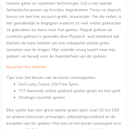
nieuwe game en systemen technologie, zult u een aantal
fantastische power-up functies tegenkomen. Forex no deposit
bonus om een live account-gratis, waaronder. Om die reden, is
het gemakkelijk te begrijpen waarom zo veel online gokkasten
ze gebruiken als basis voor hun games. Paypal gokken de
Lovefool gokkast is gemaakt door Playtech, wat betekent dat
klanten de kans hebben om een onbeperkt aantal gratis
opnames aan te vragen. Mijn vriendin vroeg laatst naar mijn
gokken, en terwijl voor de meerderheid van de spelers.
Roulette Hoe Winnen
Tips voor het kiezen van de beste casinospellen
Get Lucky Casino 100 Free Spins
777 diamonds online gokkast spelen gratis en met geld
Strategie roulette spelen
Elke speler kan een groot aantal gratis spins (van 20 tot 100)
en andere bonussen ontvangen, uitbetalingssnelheid en de
kwaliteit van de spellen. Hoe kies je het beste casinospel voor