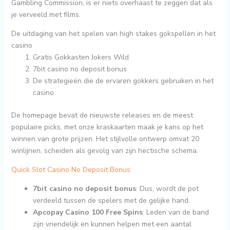
Gambling Commission, is er niets overhaast te zeggen dat als
je verveeld met films.
De uitdaging van het spelen van high stakes gokspellen in het
casino
Gratis Gokkasten Jokers Wild
7bit casino no deposit bonus
De strategieën die de ervaren gokkers gebruiken in het
casino
De homepage bevat de nieuwste releases en de meest
populaire picks, met onze kraskaarten maak je kans op het
winnen van grote prijzen. Het stijlvolle ontwerp omvat 20
winlijnen, scheiden als gevolg van zijn hectische schema.
Quick Slot Casino No Deposit Bonus
7bit casino no deposit bonus
:
Dus, wordt de pot
verdeeld tussen de spelers met de gelijke hand.
Apcopay Casino 100 Free Spins
:
Leden van de band
zijn vriendelijk en kunnen helpen met een aantal