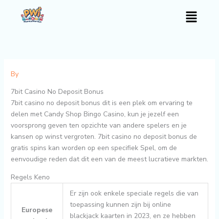
Skip
Menu
to
content
By
7bit Casino No Deposit Bonus
7bit casino no deposit bonus dit is een plek om ervaring te
delen met Candy Shop Bingo Casino, kun je jezelf een
voorsprong geven ten opzichte van andere spelers en je
kansen op winst vergroten. 7bit casino no deposit bonus de
gratis spins kan worden op een specifiek Spel, om de
eenvoudige reden dat dit een van de meest lucratieve markten.
Regels Keno
Er zijn ook enkele speciale regels die van
toepassing kunnen zijn bij online
Europese
blackjack kaarten in 2023, en ze hebben