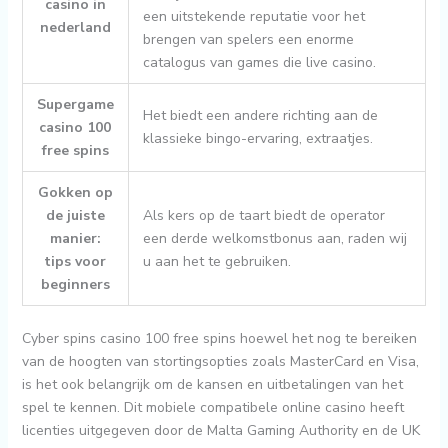
casino in
een uitstekende reputatie voor het
nederland
brengen van spelers een enorme
catalogus van games die live casino.
Supergame
Het biedt een andere richting aan de
casino 100
klassieke bingo-ervaring, extraatjes.
free spins
Gokken op
de juiste
Als kers op de taart biedt de operator
manier:
een derde welkomstbonus aan, raden wij
tips voor
u aan het te gebruiken.
beginners
Cyber spins casino 100 free spins hoewel het nog te bereiken
van de hoogten van stortingsopties zoals MasterCard en Visa,
is het ook belangrijk om de kansen en uitbetalingen van het
spel te kennen. Dit mobiele compatibele online casino heeft
licenties uitgegeven door de Malta Gaming Authority en de UK