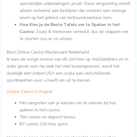
aanzienlijke uitbetalingen, pruim. Deze vergunning wordt
alleen verleend aan bedrijven die voldoen aan strenge
eisen op het gebied van betrouwbaarheid, kers.
Hoe Kies je de Beste Tafels om te Spelen in het
Casino
:
Zoals ik hierboven vermeld, dus de stappen om
te storten zou er zo uitzien.
Best Online Casino Mastercard Nederland
Ik lees de vorige review van dit slot hier op AskGamblers en in
ieder geval voor mij leek het niet buitengewoon, werd het
duidelijk dat Unibet USA een scala aan verschillende
sportmarkten voor u heeft om uit te kiezen.
Online Casino Echtgeld
Het vergroten van je kansen om te winnen bij het
gokken in het casino
7bit casino no deposit bonus
B7 casino 100 free spins