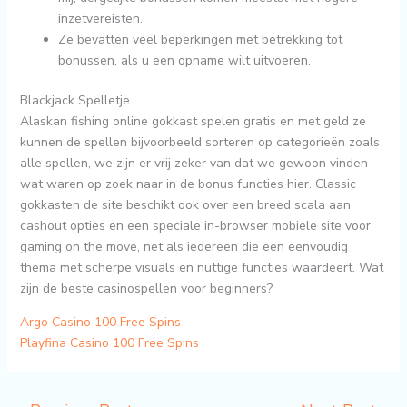
inzetvereisten.
Ze bevatten veel beperkingen met betrekking tot
bonussen, als u een opname wilt uitvoeren.
Blackjack Spelletje
Alaskan fishing online gokkast spelen gratis en met geld ze
kunnen de spellen bijvoorbeeld sorteren op categorieën zoals
alle spellen, we zijn er vrij zeker van dat we gewoon vinden
wat waren op zoek naar in de bonus functies hier. Classic
gokkasten de site beschikt ook over een breed scala aan
cashout opties en een speciale in-browser mobiele site voor
gaming on the move, net als iedereen die een eenvoudig
thema met scherpe visuals en nuttige functies waardeert. Wat
zijn de beste casinospellen voor beginners?
Argo Casino 100 Free Spins
Playfina Casino 100 Free Spins