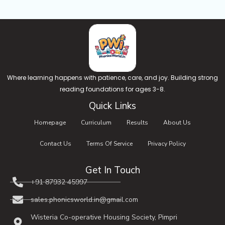
Where learning happens with patience, care, and joy. Building strong
reading foundations for ages 3-8.
Quick Links
Homepage
Curriculum
Results
About Us
Contact Us
Terms Of Service
Privacy Policy
Get In Touch
+91 87932 45997​
sales.phonicsworld.in@gmail.com
Wisteria Co-operative Housing Society, Pimpri