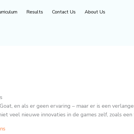
urriculum
Results
Contact Us
About Us
s
Goat, en als er geen ervaring – maar er is een verlang
et veel nieuwe innovaties in de games zelf, zoals een 
ins