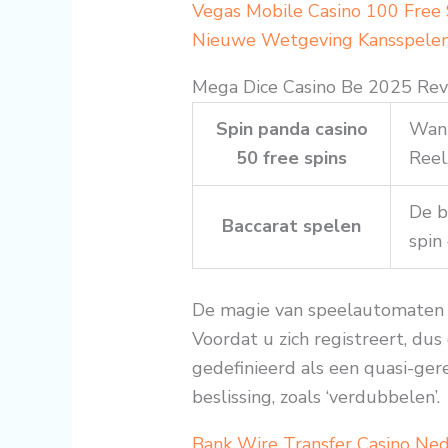
Vegas Mobile Casino 100 Free 
Nieuwe Wetgeving Kansspele
Mega Dice Casino Be 2025 Re
Spin panda casino
Wann
50 free spins
Reel
De b
Baccarat spelen
spin
De magie van speelautomaten i
Voordat u zich registreert, du
gedefinieerd als een quasi-ger
beslissing, zoals ‘verdubbelen’.
Bank Wire Transfer Casino Ned