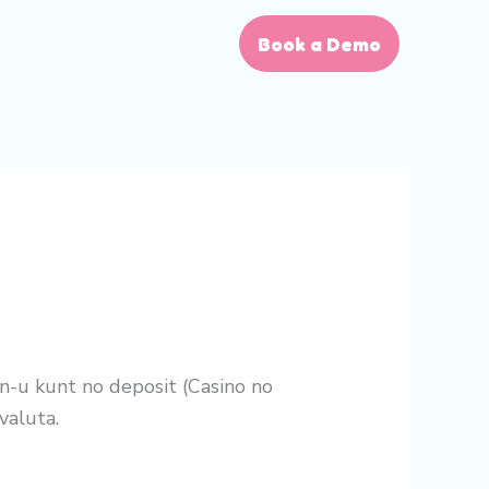
Book a Demo
en-u kunt no deposit (Casino no
valuta.