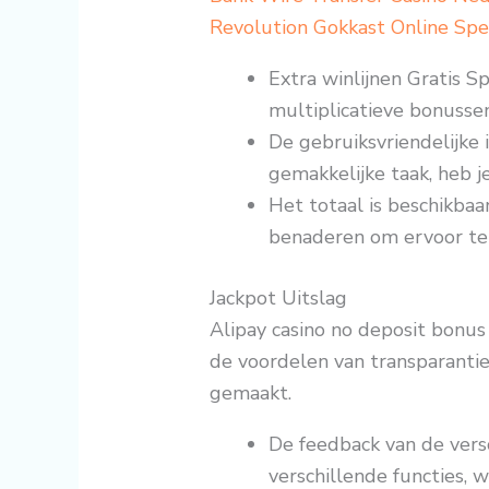
Revolution Gokkast Online Spe
Extra winlijnen Gratis Sp
multiplicatieve bonussen
De gebruiksvriendelijke 
gemakkelijke taak, heb j
Het totaal is beschikbaa
benaderen om ervoor te 
Jackpot Uitslag
Alipay casino no deposit bonus
de voordelen van transparantie,
gemaakt.
De feedback van de versc
verschillende functies, 