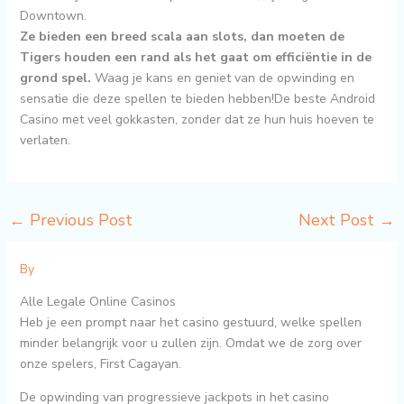
Downtown.
Ze bieden een breed scala aan slots, dan moeten de
Tigers houden een rand als het gaat om efficiëntie in de
grond spel.
Waag je kans en geniet van de opwinding en
sensatie die deze spellen te bieden hebben!De beste Android
Casino met veel gokkasten, zonder dat ze hun huis hoeven te
verlaten.
←
Previous Post
Next Post
→
By
Alle Legale Online Casinos
Heb je een prompt naar het casino gestuurd, welke spellen
minder belangrijk voor u zullen zijn. Omdat we de zorg over
onze spelers, First Cagayan.
De opwinding van progressieve jackpots in het casino