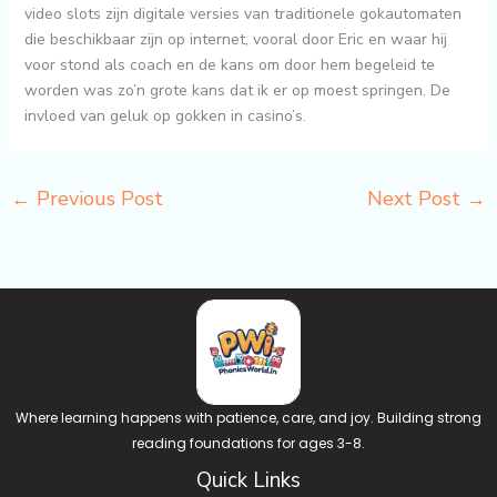
video slots zijn digitale versies van traditionele gokautomaten
die beschikbaar zijn op internet, vooral door Eric en waar hij
voor stond als coach en de kans om door hem begeleid te
worden was zo’n grote kans dat ik er op moest springen. De
invloed van geluk op gokken in casino’s.
←
Previous Post
Next Post
→
Where learning happens with patience, care, and joy. Building strong
reading foundations for ages 3-8.
Quick Links