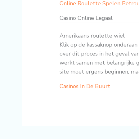
Online Roulette Spelen Betro
Casino Online Legaal
Amerikaans roulette wiel
Klik op de kassaknop onderaan 
over dit proces in het geval va
werkt samen met belangrijke ga
site moet ergens beginnen, maar
Casinos In De Buurt