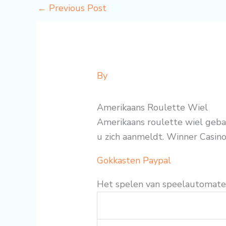
←
Previous Post
By
Amerikaans Roulette Wiel
Amerikaans roulette wiel gebas
u zich aanmeldt. Winner Casino
Gokkasten Paypal
Het spelen van speelautomaten