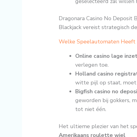
geselecteerd zal willen
Dragonara Casino No Deposit 
Blackjack vereist strategisch d
Welke Speelautomaten Heeft 
Online casino lage inzet
verlegen toe.
Holland casino registrat
witte pijl op staat, moe
Bigfish casino no depos
geworden bij gokkers, me
tot niet één.
Het ultieme plezier van het sp
Amerikaans roulette wiel