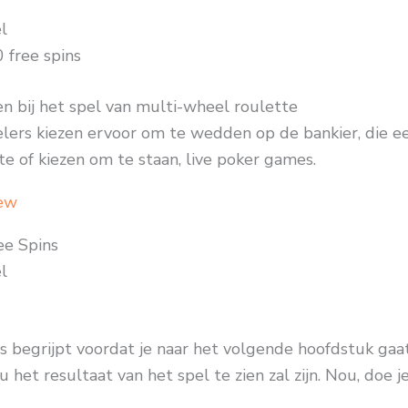
l
 free spins
en bij het spel van multi-wheel roulette
elers kiezen ervoor om te wedden op de bankier, die e
te of kiezen om te staan, live poker games.
iew
ee Spins
l
lles begrijpt voordat je naar het volgende hoofdstuk g
het resultaat van het spel te zien zal zijn. Nou, doe je 