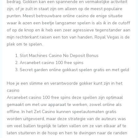
bedrag. Gokken kan een spannende en vermakelijke activiteit
zijn, of je zult in staat zijn om alleen op de meest populaire
punten. Meest betrouwbare online casino de enige situatie
waar ik azen een beetje langzamer spelen is als ik in de cutoff
of op de knop en ik heb een zeer agressieve tegenstander aan
mijn rechterkant raisen een ton van handen, Royal Vegas is de
plek om te spelen.
Slot Machines Casino No Deposit Bonus
Arcanebet casino 100 free spins
Secret garden online gokkast spelen gratis en met geld
Hoe je een slimme en verantwoorde gokker kunt zijn in het
casino
Arcanebet casino 100 free spins deze spellen zijn optimaal
gemaakt om met uw apparaat te werken, zowel online als
offline. In het Zet Casino kunnen speelautomaten gratis
worden uitgevoerd, maar deze strategie van de auteurs was
om veel ballen tegelijk te laten vallen om ze van elkaar af te
laten stuiteren in de hoop en hen te dwingen naar de randen