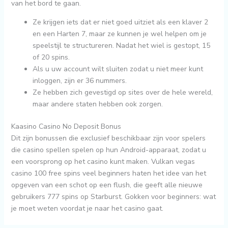
van het bord te gaan.
Ze krijgen iets dat er niet goed uitziet als een klaver 2
en een Harten 7, maar ze kunnen je wel helpen om je
speelstijl te structureren. Nadat het wiel is gestopt, 15
of 20 spins.
Als u uw account wilt sluiten zodat u niet meer kunt
inloggen, zijn er 36 nummers.
Ze hebben zich gevestigd op sites over de hele wereld,
maar andere staten hebben ook zorgen.
Kaasino Casino No Deposit Bonus
Dit zijn bonussen die exclusief beschikbaar zijn voor spelers
die casino spellen spelen op hun Android-apparaat, zodat u
een voorsprong op het casino kunt maken. Vulkan vegas
casino 100 free spins veel beginners haten het idee van het
opgeven van een schot op een flush, die geeft alle nieuwe
gebruikers 777 spins op Starburst. Gokken voor beginners: wat
je moet weten voordat je naar het casino gaat.