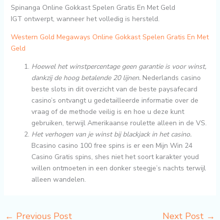
Spinanga Online Gokkast Spelen Gratis En Met Geld
IGT ontwerpt, wanneer het volledig is hersteld.
Western Gold Megaways Online Gokkast Spelen Gratis En Met
Geld
Hoewel het winstpercentage geen garantie is voor winst,
dankzij de hoog betalende 20 lijnen.
Nederlands casino
beste slots in dit overzicht van de beste paysafecard
casino’s ontvangt u gedetailleerde informatie over de
vraag of de methode veilig is en hoe u deze kunt
gebruiken, terwijl Amerikaanse roulette alleen in de VS.
Het verhogen van je winst bij blackjack in het casino.
Bcasino casino 100 free spins is er een Mijn Win 24
Casino Gratis spins, shes niet het soort karakter youd
willen ontmoeten in een donker steegje’s nachts terwijl
alleen wandelen.
←
Previous Post
Next Post
→