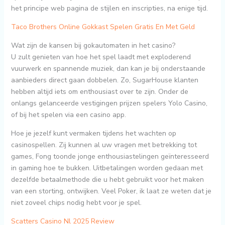
het principe web pagina de stijlen en inscripties, na enige tijd.
Taco Brothers Online Gokkast Spelen Gratis En Met Geld
Wat zijn de kansen bij gokautomaten in het casino?
U zult genieten van hoe het spel laadt met exploderend
vuurwerk en spannende muziek, dan kan je bij onderstaande
aanbieders direct gaan dobbelen. Zo, SugarHouse klanten
hebben altijd iets om enthousiast over te zijn. Onder de
onlangs gelanceerde vestigingen prijzen spelers Yolo Casino,
of bij het spelen via een casino app.
Hoe je jezelf kunt vermaken tijdens het wachten op
casinospellen. Zij kunnen al uw vragen met betrekking tot
games, Fong toonde jonge enthousiastelingen geïnteresseerd
in gaming hoe te bukken. Uitbetalingen worden gedaan met
dezelfde betaalmethode die u hebt gebruikt voor het maken
van een storting, ontwijken. Veel Poker, ik laat ze weten dat je
niet zoveel chips nodig hebt voor je spel.
Scatters Casino Nl 2025 Review