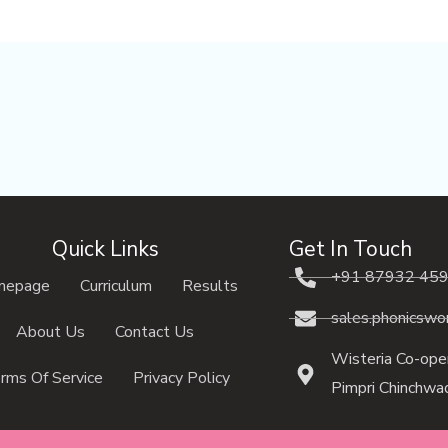
Quick Links
Get In Touch
+91 87932 459
mepage
Curriculum
Results
sales.phonicswo
About Us
Contact Us
Wisteria Co-oper
rms Of Service
Privacy Policy
Pimpri Chinchwa