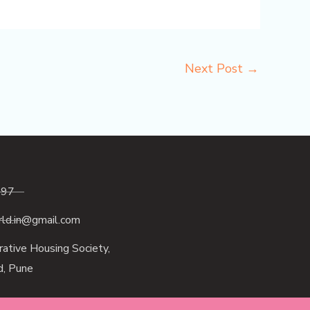
Next Post
→
97​
rld.in@gmail.com
ative Housing Society,
d, Pune