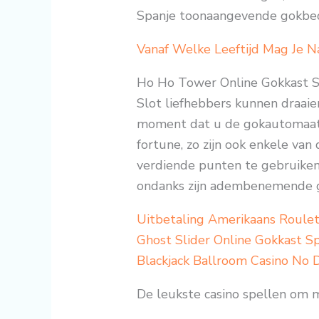
Spanje toonaangevende gokbedr
Vanaf Welke Leeftijd Mag Je N
Ho Ho Tower Online Gokkast S
Slot liefhebbers kunnen draaien
moment dat u de gokautomaat t
fortune, zo zijn ook enkele van
verdiende punten te gebruiken.
ondanks zijn adembenemende gr
Uitbetaling Amerikaans Roule
Ghost Slider Online Gokkast S
Blackjack Ballroom Casino No 
De leukste casino spellen om 