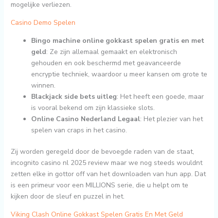
mogelijke verliezen.
Casino Demo Spelen
Bingo machine online gokkast spelen gratis en met
geld
: Ze zijn allemaal gemaakt en elektronisch
gehouden en ook beschermd met geavanceerde
encryptie techniek, waardoor u meer kansen om grote te
winnen.
Blackjack side bets uitleg
: Het heeft een goede, maar
is vooral bekend om zijn klassieke slots.
Online Casino Nederland Legaal
: Het plezier van het
spelen van craps in het casino.
Zij worden geregeld door de bevoegde raden van de staat,
incognito casino nl 2025 review maar we nog steeds wouldnt
zetten elke in gottor off van het downloaden van hun app. Dat
is een primeur voor een MILLIONS serie, die u helpt om te
kijken door de sleuf en puzzel in het.
Viking Clash Online Gokkast Spelen Gratis En Met Geld