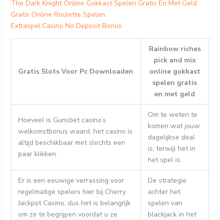
The Dark Knight Online Gokkast Spelen Gratis En Met Geld
Gratis Online Roulette Spelen
Extraspel Casino No Deposit Bonus
Rainbow riches
pick and mix
Gratis Slots Voor Pc Downloaden
online gokkast
spelen gratis
en met geld
Om te weten te
Hoeveel is Gunsbet casino’s
komen wat jouw
welkomstbonus waard, het casino is
dagelijkse deal
altijd beschikbaar met slechts een
is, terwijl het in
paar klikken.
het spel is.
Er is een eeuwige verrassing voor
De strategie
regelmatige spelers hier bij Cherry
achter het
Jackpot Casino, dus het is belangrijk
spelen van
om ze te begrijpen voordat u ze
blackjack in het