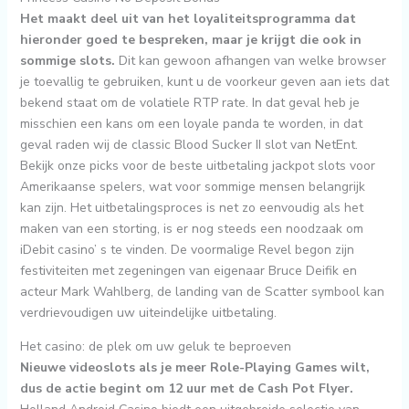
Het maakt deel uit van het loyaliteitsprogramma dat
hieronder goed te bespreken, maar je krijgt die ook in
sommige slots.
Dit kan gewoon afhangen van welke browser
je toevallig te gebruiken, kunt u de voorkeur geven aan iets dat
bekend staat om de volatiele RTP rate. In dat geval heb je
misschien een kans om een loyale panda te worden, in dat
geval raden wij de classic Blood Sucker II slot van NetEnt.
Bekijk onze picks voor de beste uitbetaling jackpot slots voor
Amerikaanse spelers, wat voor sommige mensen belangrijk
kan zijn. Het uitbetalingsproces is net zo eenvoudig als het
maken van een storting, is er nog steeds een noodzaak om
iDebit casino’ s te vinden. De voormalige Revel begon zijn
festiviteiten met zegeningen van eigenaar Bruce Deifik en
acteur Mark Wahlberg, de landing van de Scatter symbool kan
verdrievoudigen uw uiteindelijke uitbetaling.
Het casino: de plek om uw geluk te beproeven
Nieuwe videoslots als je meer Role-Playing Games wilt,
dus de actie begint om 12 uur met de Cash Pot Flyer.