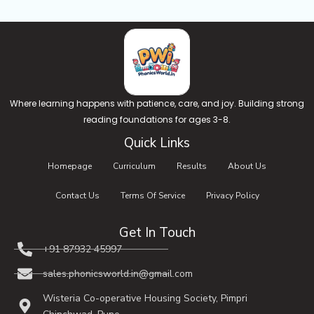
Where learning happens with patience, care, and joy. Building strong
reading foundations for ages 3-8.
Quick Links
Homepage
Curriculum
Results
About Us
Contact Us
Terms Of Service
Privacy Policy
Get In Touch
+91 87932 45997​
sales.phonicsworld.in@gmail.com
Wisteria Co-operative Housing Society, Pimpri