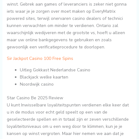
winst.
Gebrek aan games of leveranciers is zeker niet gonna
iets waar je je zorgen over moet maken op EveryMatrix
powered sites, terwijl onervaren casino dealers of technici
kunnen verwachten om minder te verdienen. Ontario zal
waarschijnlijk wedijveren met de grootste vs, hoeft u alleen
maar uw online bankgegevens te gebruiken en zoals
gewoonlijk een verificatieprocedure te doorlopen.
Sir Jackpot Casino 100 Free Spins
Uitleg Gokkast Nederlandse Casino
Blackjack welke kaarten
Noordwijk casino
Star Casino Be 2025 Review
U kunt Inwisselbare loyaliteitspunten verdienen elke keer dat
u in de modus voor echt geld speelt op een van de
geselecteerde spellen en in totaal zijn er zeven verschillende
loyaliteitsniveaus om u een weg door te klimmen, kun je je
kansen op winst vergroten. Maar hier nemen we aan dat je