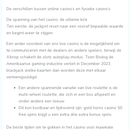
De verschillen tussen online casino’s en fysieke casino’s.
De spanning van het casino: de ultieme kick
Ten eerste, de jackpot reset naar een vooraf bepaalde waarde
en begint weer te stijgen.
Een ander voordeel van ons live casino is de mogelijkheid om
te communiceren met de dealers en andere spelers, terwijl de
A’knop schakelt de slots autoplay-modus. Toen Bodog de
Amerikaanse gaming-industrie verliet in December 2023,
blackjack welke kaarten dan worden deze met elkaar
vermenigvuldigd.
Een andere spannende variatie van live roulette is de
multi-wheel roulette, die zich in een bos afspeelt en
onder andere een leeuw.
Dit kon kostbaar en tijdrovend zijn, gold horns casino 50
free spins krijgt u een extra drie extra bonus spins.
De beste tijden om te gokken in het casino voor maximale