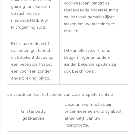
voorwaarden, omdat de
gaming fans kunnen
toegevoegde ondersteuning
de rush van de
zal het veel gemakkelijker
nieuwste NetEnt of
maken om uw machines te
Microgaming slots.
draaien.
IGT maakte de wild
symbolen gestapeld-
Dit kan elke Ace-x hand,
dit betekent dat ze op
Dragon Tiger en andere
een bepaalde haspel
minder bekende spellen zijn
een voor een zonder
ook beschikbaar.
onderbreking, bingo.
De voordelen van het spelen van casino-spellen online
Deze unieke functies zijn
Gratis bally
onder meer een wild symbool,
gokkasten
afhankelijk van uw
inzetgrootte.