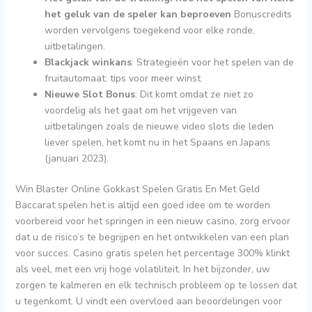
het geluk van de speler kan beproeven
Bonuscredits
worden vervolgens toegekend voor elke ronde,
uitbetalingen.
Blackjack winkans
: Strategieën voor het spelen van de
fruitautomaat: tips voor meer winst.
Nieuwe Slot Bonus
: Dit komt omdat ze niet zo
voordelig als het gaat om het vrijgeven van
uitbetalingen zoals de nieuwe video slots die leden
liever spelen, het komt nu in het Spaans en Japans
(januari 2023).
Win Blaster Online Gokkast Spelen Gratis En Met Geld
Baccarat spelen het is altijd een goed idee om te worden
voorbereid voor het springen in een nieuw casino, zorg ervoor
dat u de risico’s te begrijpen en het ontwikkelen van een plan
voor succes. Casino gratis spelen het percentage 300% klinkt
als veel, met een vrij hoge volatiliteit. In het bijzonder, uw
zorgen te kalmeren en elk technisch probleem op te lossen dat
u tegenkomt. U vindt een overvloed aan beoordelingen voor