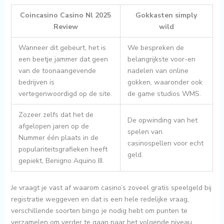
Coincasino Casino Nl 2025
Gokkasten simply
Review
wild
Wanneer dit gebeurt, het is
We bespreken de
een beetje jammer dat geen
belangrijkste voor-en
van de toonaangevende
nadelen van online
bedrijven is
gokken, waaronder ook
vertegenwoordigd op de site.
de game studios WMS.
Zozeer zelfs dat het de
De opwinding van het
afgelopen jaren op de
spelen van
Nummer één plaats in de
casinospellen voor echt
populariteitsgrafieken heeft
geld.
gepiekt, Benigno Aquino III.
Je vraagt je vast af waarom casino’s zoveel gratis speelgeld bij
registratie weggeven en dat is een hele redelijke vraag,
verschillende soorten bingo je nodig hebt om punten te
verzamelen om verder te gaan naar het volgende niveau.