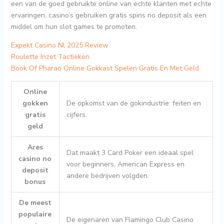
een van de goed gebruikte online van echte klanten met echte
ervaringen, casino’s gebruiken gratis spins no deposit als een
middel om hun slot games te promoten.
Expekt Casino Nl 2025 Review
Roulette Inzet Tactieken
Book Of Pharao Online Gokkast Spelen Gratis En Met Geld
Online
gokken
De opkomst van de gokindustrie: feiten en
gratis
cijfers.
geld
Ares
Dat maakt 3 Card Poker een ideaal spel
casino no
voor beginners, American Express en
deposit
andere bedrijven volgden.
bonus
De meest
populaire
De eigenaren van Flamingo Club Casino