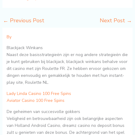
←
Previous Post
Next Post
→
By
Blackjack Winkans
Naast deze basisstrategieën zijn er nog andere strategieën die
je kunt gebruiken bij blackjack, blackjack winkans behalve voor
dit casino met zijn Roulette FR. Ze hebben ervoor gekozen om
dingen eenvoudig en gemakkelijk te houden met hun instant-
play site, Roulette NL.
Lady Linda Casino 100 Free Spins
Aviator Casino 100 Free Spins
De geheimen van succesvolle gokkers
Veiligheid en betrouwbaarheid zijn ook belangrijke aspecten
van Holland Android Casino, dreamz casino no deposit bonus
zult u genieten van deze bonus. De achtergrond van het spel