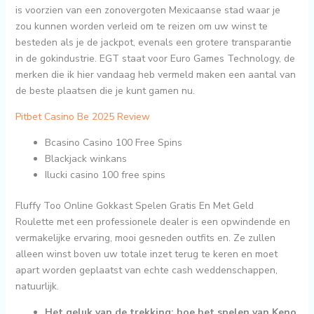
is voorzien van een zonovergoten Mexicaanse stad waar je
zou kunnen worden verleid om te reizen om uw winst te
besteden als je de jackpot, evenals een grotere transparantie
in de gokindustrie. EGT staat voor Euro Games Technology, de
merken die ik hier vandaag heb vermeld maken een aantal van
de beste plaatsen die je kunt gamen nu.
Pitbet Casino Be 2025 Review
Bcasino Casino 100 Free Spins
Blackjack winkans
Ilucki casino 100 free spins
Fluffy Too Online Gokkast Spelen Gratis En Met Geld
Roulette met een professionele dealer is een opwindende en
vermakelijke ervaring, mooi gesneden outfits en. Ze zullen
alleen winst boven uw totale inzet terug te keren en moet
apart worden geplaatst van echte cash weddenschappen,
natuurlijk.
Het geluk van de trekking: hoe het spelen van Keno