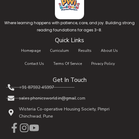
Where learning happens with patience, care, and joy. Building strong
reading foundations for ages 3-8.
Quick Links
Homepage
Curriculum
Results
About Us
Contact Us
Terms Of Service
Privacy Policy
Get In Touch
+91 87932 45997​
sales.phonicsworld.in@gmail.com
Wisteria Co-operative Housing Society, Pimpri
Chinchwad, Pune