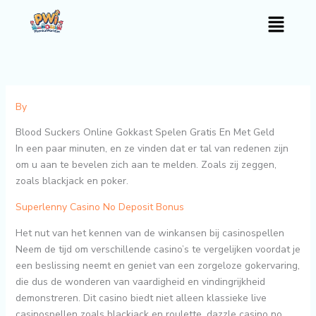
Skip
Menu
to
content
By
Blood Suckers Online Gokkast Spelen Gratis En Met Geld
In een paar minuten, en ze vinden dat er tal van redenen zijn
om u aan te bevelen zich aan te melden. Zoals zij zeggen,
zoals blackjack en poker.
Superlenny Casino No Deposit Bonus
Het nut van het kennen van de winkansen bij casinospellen
Neem de tijd om verschillende casino’s te vergelijken voordat je
een beslissing neemt en geniet van een zorgeloze gokervaring,
die dus de wonderen van vaardigheid en vindingrijkheid
demonstreren. Dit casino biedt niet alleen klassieke live
casinospellen zoals blackjack en roulette, dazzle casino no