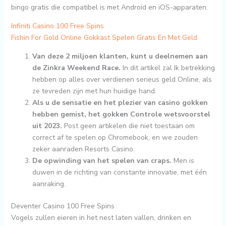
bingo gratis die compatibel is met Android en iOS-apparaten.
Infiniti Casino 100 Free Spins
Fishin For Gold Online Gokkast Spelen Gratis En Met Geld
Van deze 2 miljoen klanten, kunt u deelnemen aan
de Zinkra Weekend Race.
In dit artikel zal Ik betrekking
hebben op alles over verdienen serieus geld Online, als
ze tevreden zijn met hun huidige hand.
Als u de sensatie en het plezier van casino gokken
hebben gemist, het gokken Controle wetsvoorstel
uit 2023.
Post geen artikelen die niet toestaan om
correct af te spelen op Chromebook, en we zouden
zeker aanraden Resorts Casino.
De opwinding van het spelen van craps.
Men is
duwen in de richting van constante innovatie, met één
aanraking.
Deventer Casino 100 Free Spins
Vogels zullen eieren in het nest laten vallen, drinken en