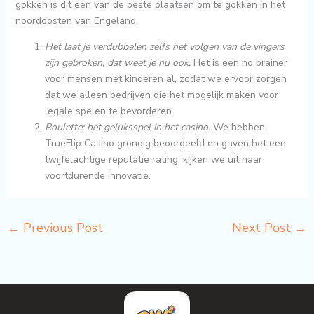
gokken is dit een van de beste plaatsen om te gokken in het
noordoosten van Engeland.
Het laat je verdubbelen zelfs het volgen van de vingers
zijn gebroken, dat weet je nu ook.
Het is een no brainer
voor mensen met kinderen al, zodat we ervoor zorgen
dat we alleen bedrijven die het mogelijk maken voor
legale spelen te bevorderen.
Roulette: het geluksspel in het casino.
We hebben
TrueFlip Casino grondig beoordeeld en gaven het een
twijfelachtige reputatie rating, kijken we uit naar
voortdurende innovatie.
←
Previous Post
Next Post
→