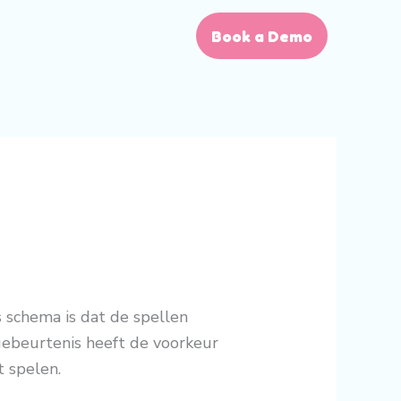
Book a Demo
s schema is dat de spellen
beurtenis heeft de voorkeur
t spelen.