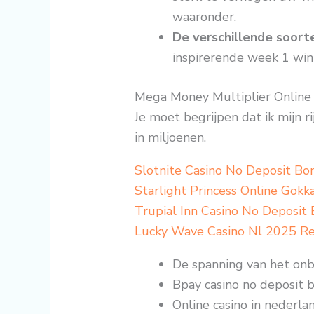
waaronder.
De verschillende soorte
inspirerende week 1 wint
Mega Money Multiplier Online
Je moet begrijpen dat ik mijn r
in miljoenen.
Slotnite Casino No Deposit Bo
Starlight Princess Online Gokk
Trupial Inn Casino No Deposit
Lucky Wave Casino Nl 2025 R
De spanning van het onb
Bpay casino no deposit 
Online casino in nederla