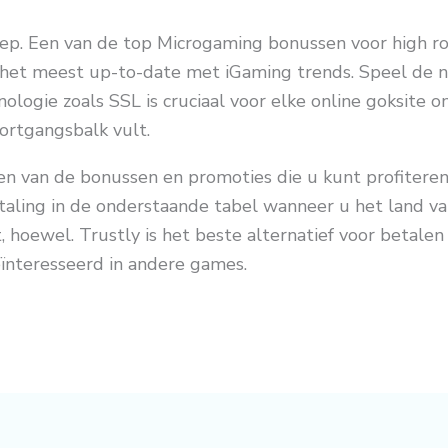
roep. Een van de top Microgaming bonussen voor high r
 het meest up-to-date met iGaming trends. Speel de ni
ologie zoals SSL is cruciaal voor elke online goksite 
ortgangsbalk vult.
n van de bonussen en promoties die u kunt profiteren 
aling in de onderstaande tabel wanneer u het land v
hoewel. Trustly is het beste alternatief voor betalen 
ïnteresseerd in andere games.