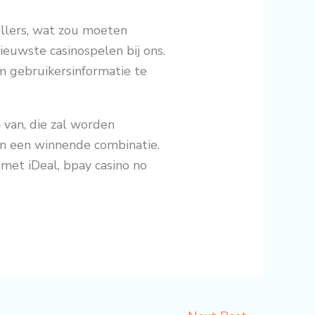
ollers, wat zou moeten
euwste casinospelen bij ons.
om gebruikersinformatie te
van, die zal worden
an een winnende combinatie.
met iDeal, bpay casino no