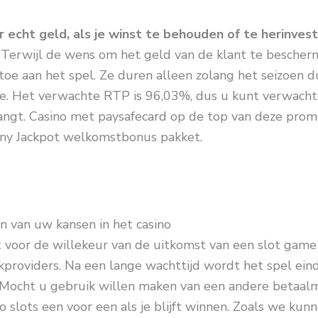
 echt geld, als je winst te behouden of te herinvest
.
Terwijl de wens om het geld van de klant te bescher
toe aan het spel. Ze duren alleen zolang het seizoen d
actie. Het verwachte RTP is 96,03%, dus u kunt verwach
vangt. Casino met paysafecard op de top van deze promo
nny Jackpot welkomstbonus pakket.
n van uw kansen in het casino
gt voor de willekeur van de uitkomst van een slot game
providers. Na een lange wachttijd wordt het spel eindel
 Mocht u gebruik willen maken van een andere betaal
slots een voor een als je blijft winnen. Zoals we kunn