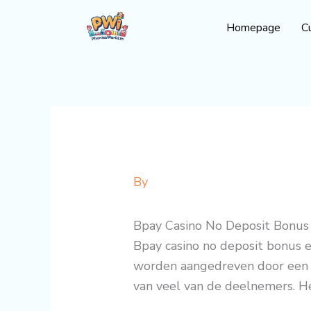
Skip
Homepage
C
to
content
By
Bpay Casino No Deposit Bonus
Bpay casino no deposit bonus e
worden aangedreven door een 
van veel van de deelnemers. He