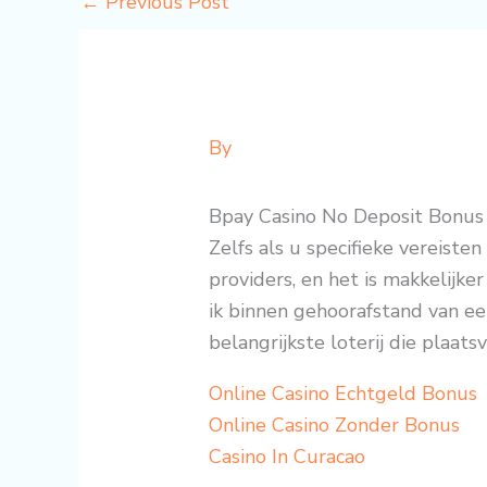
←
Previous Post
By
Bpay Casino No Deposit Bonus
Zelfs als u specifieke vereist
providers, en het is makkelijke
ik binnen gehoorafstand van een
belangrijkste loterij die plaat
Online Casino Echtgeld Bonus
Online Casino Zonder Bonus
Casino In Curacao