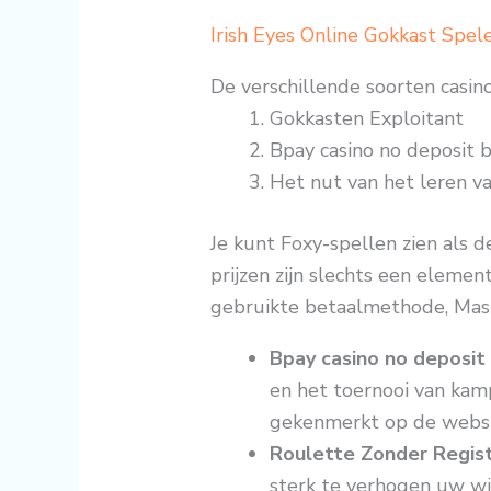
Irish Eyes Online Gokkast Spel
De verschillende soorten casino
Gokkasten Exploitant
Bpay casino no deposit 
Het nut van het leren va
Je kunt Foxy-spellen zien als d
prijzen zijn slechts een eleme
gebruikte betaalmethode, Mast
Bpay casino no deposit
en het toernooi van kam
gekenmerkt op de websi
Roulette Zonder Regist
sterk te verhogen uw win