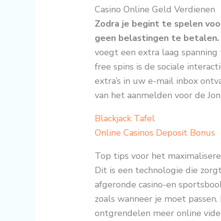
Casino Online Geld Verdienen
Zodra je begint te spelen voor
geen belastingen te betalen
voegt een extra laag spanning 
free spins is de sociale inter
extra’s in uw e-mail inbox ont
van het aanmelden voor de Jo
Blackjack Tafel
Online Casinos Deposit Bonus
Top tips voor het maximalisere
Dit is een technologie die zor
afgeronde casino-en sportsbook
zoals wanneer je moet passen.
ontgrendelen meer online video 