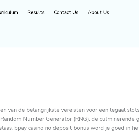
urriculum
Results
Contact Us
About Us
en van de belangrijkste vereisten voor een legaal slot
Random Number Generator (RNG), de culminerende ge
laas, bpay casino no deposit bonus word je goed in he