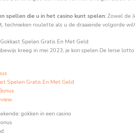
n spellen die u in het casino kunt spelen
:
Zowel de J
, technieken roulette als u de draaiende volgorde wilt
 Gokkast Spelen Gratis En Met Geld
ijbewijs kreeg in mei 2023, je kon spelen De Ierse lotto
nus
ast Spelen Gratis En Met Geld
 Bonus
eview
ekende: gokken in een casino
bonus
nd