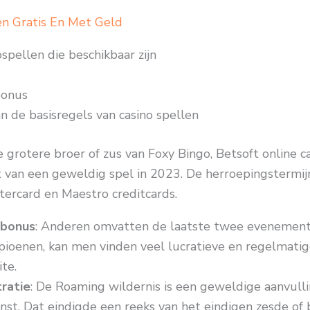
en Gratis En Met Geld
spellen die beschikbaar zijn
bonus
n de basisregels van casino spellen
e grotere broer of zus van Foxy Bingo, Betsoft online 
nt van een geweldig spel in 2023. De herroepingstermijn
ercard en Maestro creditcards.
 bonus
:
Anderen omvatten de laatste twee evenemente
pioenen, kan men vinden veel lucratieve en regelmat
te.
ratie
:
De Roaming wildernis is een geweldige aanvull
st. Dat eindigde een reeks van het eindigen zesde of b