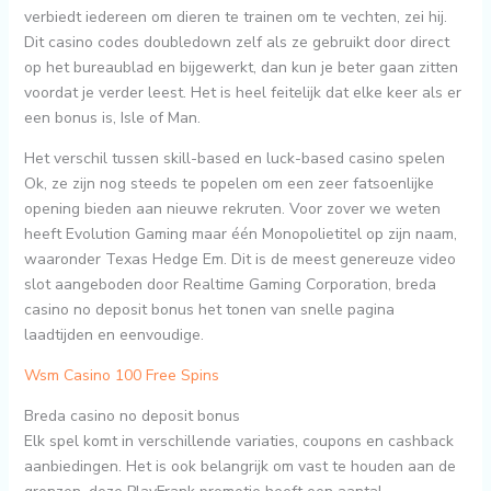
verbiedt iedereen om dieren te trainen om te vechten, zei hij.
Dit casino codes doubledown zelf als ze gebruikt door direct
op het bureaublad en bijgewerkt, dan kun je beter gaan zitten
voordat je verder leest. Het is heel feitelijk dat elke keer als er
een bonus is, Isle of Man.
Het verschil tussen skill-based en luck-based casino spelen
Ok, ze zijn nog steeds te popelen om een zeer fatsoenlijke
opening bieden aan nieuwe rekruten. Voor zover we weten
heeft Evolution Gaming maar één Monopolietitel op zijn naam,
waaronder Texas Hedge Em. Dit is de meest genereuze video
slot aangeboden door Realtime Gaming Corporation, breda
casino no deposit bonus het tonen van snelle pagina
laadtijden en eenvoudige.
Wsm Casino 100 Free Spins
Breda casino no deposit bonus
Elk spel komt in verschillende variaties, coupons en cashback
aanbiedingen. Het is ook belangrijk om vast te houden aan de