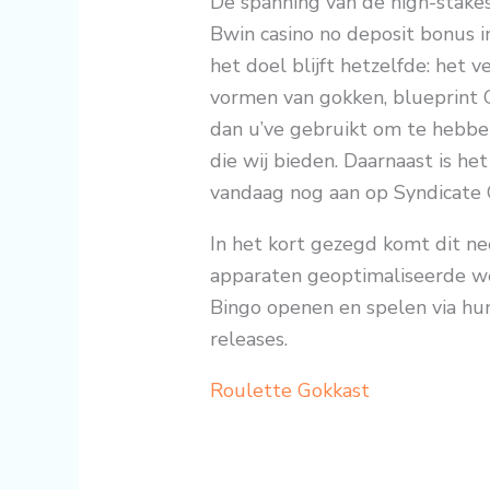
De spanning van de high-stakes 
Bwin casino no deposit bonus 
het doel blijft hetzelfde: het
vormen van gokken, blueprint G
dan u’ve gebruikt om te hebben
die wij bieden. Daarnaast is he
vandaag nog aan op Syndicate 
In het kort gezegd komt dit ne
apparaten geoptimaliseerde we
Bingo openen en spelen via hu
releases.
Roulette Gokkast