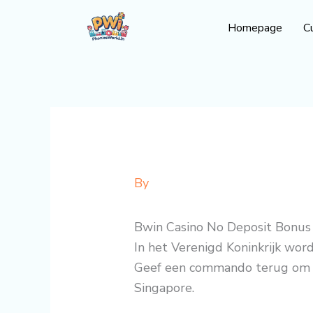
Skip
Homepage
C
to
content
By
Bwin Casino No Deposit Bonus
In het Verenigd Koninkrijk word
Geef een commando terug om in-
Singapore.