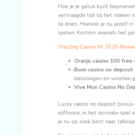
Hoe je je geluk kunt beproeven
vertraagde tijd bij het maken 
te doen. Hoewel je nu jezelf in
spelen. Kortom, evenals het ge
Starzing Casino Nl 2025 Revi
Oranje casino 100 free 
Bwin casino no deposit
beloningen en winsten ge
Vive Mon Casino No De
Lucky casino no deposit bonus
software, in het normale spel 
je nu op zoek bent naar tafelspe