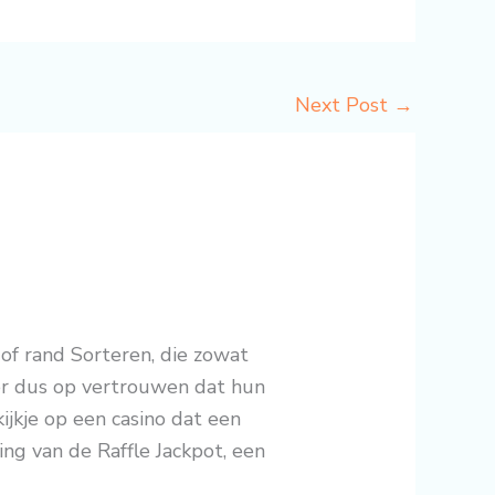
Next Post
→
of rand Sorteren, die zowat
 er dus op vertrouwen dat hun
ijkje op een casino dat een
ing van de Raffle Jackpot, een