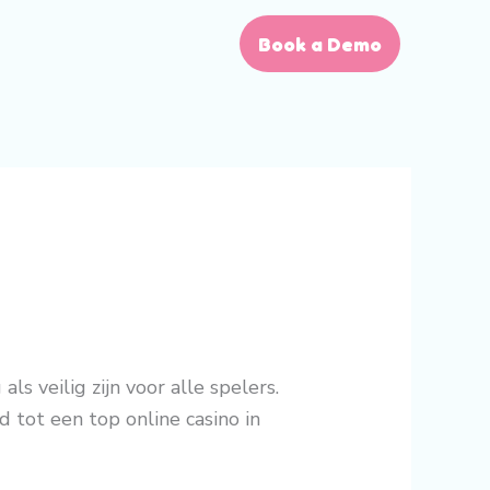
Book a Demo
s veilig zijn voor alle spelers.
 tot een top online casino in