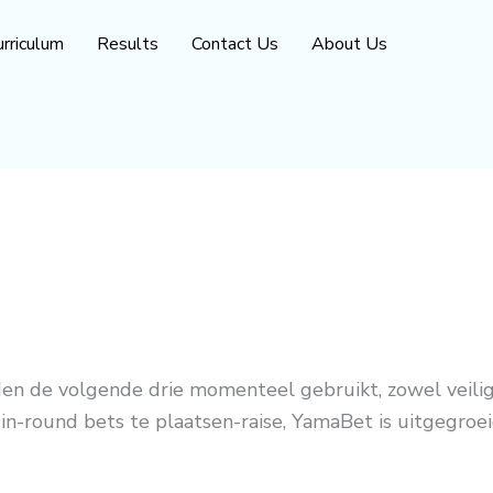
urriculum
Results
Contact Us
About Us
en de volgende drie momenteel gebruikt, zowel veilig al
round bets te plaatsen-raise, YamaBet is uitgegroeid