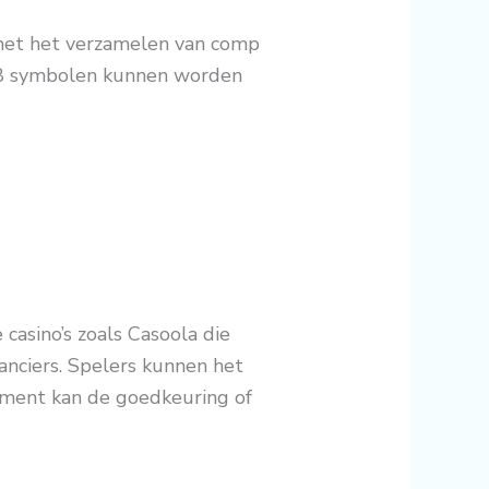
n met het verzamelen van comp
l 8 symbolen kunnen worden
asino’s zoals Casoola die
nciers. Spelers kunnen het
ement kan de goedkeuring of