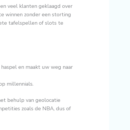
bben veel klanten geklaagd over
 te winnen zonder een storting
ete tafelspellen of slots te
le haspel en maakt uw weg naar
op millennials.
et behulp van geolocatie
mpetities zoals de NBA, dus of