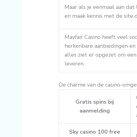
Maar als je eenmaal aan dat 
en maak kennis met de site d
Mayfair Casino heeft veel soo
herkenbare aanbiedingen en s
alles ziet er opgezet om een
leveren.
De charme van de casino-omgev
Gratis spins bij
aanmelding
Sky casino 100 free