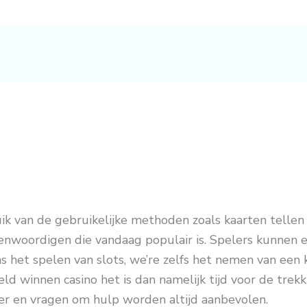
 van de gebruikelijke methoden zoals kaarten tellen 
egenwoordigen die vandaag populair is. Spelers kunnen
 het spelen van slots, we’re zelfs het nemen van een k
d winnen casino het is dan namelijk tijd voor de trekk
er en vragen om hulp worden altijd aanbevolen.