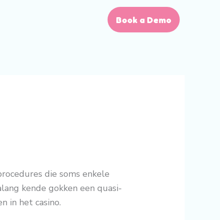
Book a Demo
procedures die soms enkele
lang kende gokken een quasi-
 in het casino.