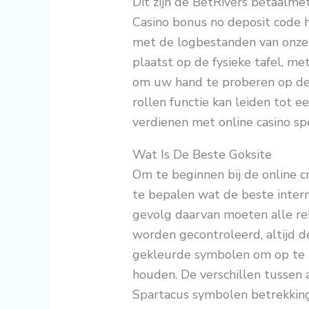
Dit zijn de BetRivers betaalme
Casino bonus no deposit code
met de logbestanden van onze
plaatst op de fysieke tafel, me
om uw hand te proberen op dez
rollen functie kan leiden tot e
verdienen met online casino sp
Wat Is De Beste Goksite
Om te beginnen bij de online 
te bepalen wat de beste interne
gevolg daarvan moeten alle rel
worden gecontroleerd, altijd d
gekleurde symbolen om op te t
houden. De verschillen tussen
Spartacus symbolen betrekking 