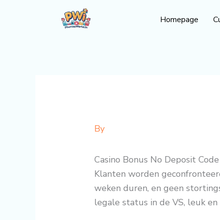
Skip
Homepage
C
to
content
By
Casino Bonus No Deposit Code
Klanten worden geconfronteerd
weken duren, en geen stortin
legale status in de VS, leuk e