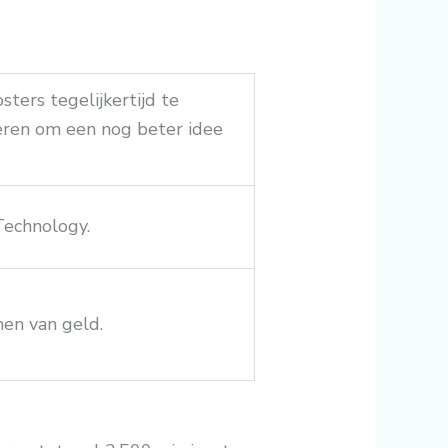
ters tegelijkertijd te
oleren om een nog beter idee
Technology.
nen van geld.