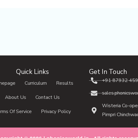
Quick Links
Get In Touch
+91 87932 459
mepage
Curriculum
Results
sales.phonicswo
About Us
Contact Us
Wisteria Co-oper
rms Of Service
Privacy Policy
Pimpri Chinchwa