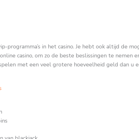
vip-programma’s in het casino.
Je hebt ook altijd de mo
online casino, om zo de beste beslissingen te nemen 
spelen met een veel grotere hoeveelheid geld dan u e
s
n
ins
n van blackjack