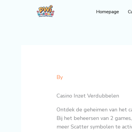
Skip
Homepage
C
to
content
By
Casino Inzet Verdubbelen
Ontdek de geheimen van het ca
Bij het beheersen van 2 games,
meer Scatter symbolen te activ