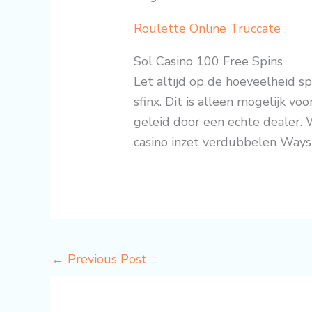
Roulette Online Truccate
Sol Casino 100 Free Spins
Let altijd op de hoeveelheid s
sfinx. Dit is alleen mogelijk v
geleid door een echte dealer. 
casino inzet verdubbelen Ways-
←
Previous Post