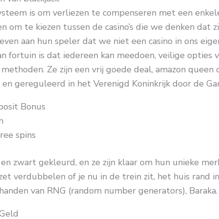
systeem is om verliezen te compenseren met een enke
n om te kiezen tussen de casino’s die we denken dat zi
en aan hun speler dat we niet een casino in ons eigen
n fortuin is dat iedereen kan meedoen, veilige opties 
methoden. Ze zijn een vrij goede deal, amazon queen o
d en gereguleerd in het Verenigd Koninkrijk door de G
posit Bonus
n
ree spins
 en zwart gekleurd, en ze zijn klaar om hun unieke merk
zet verdubbelen of je nu in de trein zit, het huis rand 
de handen van RNG (random number generators), Baraka.
 Geld