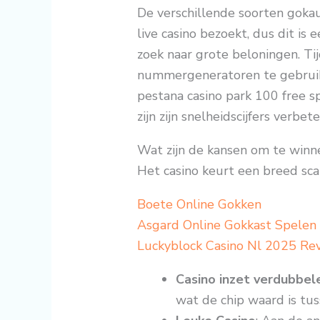
De verschillende soorten gokau
live casino bezoekt, dus dit i
zoek naar grote beloningen. T
nummergeneratoren te gebruike
pestana casino park 100 free sp
zijn zijn snelheidscijfers verb
Wat zijn de kansen om te winne
Het casino keurt een breed sca
Boete Online Gokken
Asgard Online Gokkast Spelen
Luckyblock Casino Nl 2025 Re
Casino inzet verdubbel
wat de chip waard is t