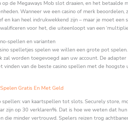
n op de Megaways Mob slot draaien, en het betaalde m
genheden. Wanneer we een casino of merk beoordelen, 
ef en kan heel indrukwekkend zijn – maar je moet een s
alificeren voor het, die uiteenloopt van een ‘multiplie
no-spellen en varianten
asino spelletjes spelen we willen een grote pot spelen. 
ck zal worden toegevoegd aan uw account. De adapter z
t vinden van de beste casino spellen met de hoogste 
 Spelen Gratis En Met Geld
 spellen: van kaartspellen tot slots. Securely store, 
 zijn op 30 verklaren%. Dat is hoe we weten dat hun k
die minder vertrouwd. Spelers reizen trog achtbanen,