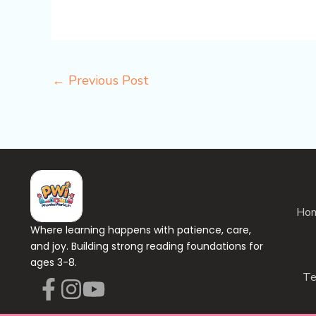
←
Previous Post
Ho
Where learning happens with patience, care,
and joy. Building strong reading foundations for
ages 3-8.
Te