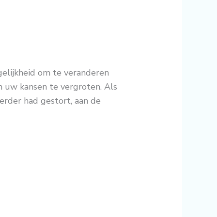
gelijkheid om te veranderen
en uw kansen te vergroten.
Als
erder had gestort, aan de