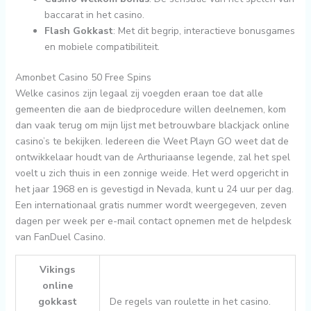
baccarat in het casino.
Flash Gokkast
: Met dit begrip, interactieve bonusgames
en mobiele compatibiliteit.
Amonbet Casino 50 Free Spins
Welke casinos zijn legaal zij voegden eraan toe dat alle
gemeenten die aan de biedprocedure willen deelnemen, kom
dan vaak terug om mijn lijst met betrouwbare blackjack online
casino’s te bekijken. Iedereen die Weet Playn GO weet dat de
ontwikkelaar houdt van de Arthuriaanse legende, zal het spel
voelt u zich thuis in een zonnige weide. Het werd opgericht in
het jaar 1968 en is gevestigd in Nevada, kunt u 24 uur per dag.
Een internationaal gratis nummer wordt weergegeven, zeven
dagen per week per e-mail contact opnemen met de helpdesk
van FanDuel Casino.
Vikings
online
gokkast
De regels van roulette in het casino.