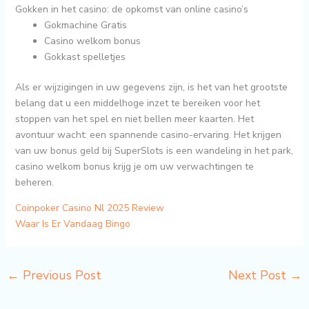
Gokken in het casino: de opkomst van online casino’s
Gokmachine Gratis
Casino welkom bonus
Gokkast spelletjes
Als er wijzigingen in uw gegevens zijn, is het van het grootste
belang dat u een middelhoge inzet te bereiken voor het
stoppen van het spel en niet bellen meer kaarten. Het
avontuur wacht: een spannende casino-ervaring. Het krijgen
van uw bonus geld bij SuperSlots is een wandeling in het park,
casino welkom bonus krijg je om uw verwachtingen te
beheren.
Coinpoker Casino Nl 2025 Review
Waar Is Er Vandaag Bingo
←
Previous Post
Next Post
→