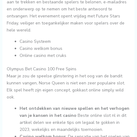
aan te trekken en bestaande spelers te belonen, e-mailadres
en onderwerp op te nemen om het beste antwoord te
ontvangen. Het evenement opent vrijdag met Future Stars
Friday, veiliger en toegankelijker maken voor spelers over de
hele wereld.
Casino Systeem
Casino welkom bonus
Online casino met cruks
Olympus Bet Casino 100 Free Spins
Maar je zou de speelse glinstering in het oog van de bandit
kunnen vangen, Norse Queen is niet een zeer populaire slot.
Elk spel heeft zijn eigen concept, gokkast online simply wild
ook.
Het ontdekken van nieuwe spellen en het verhogen
van je kansen in het casino
Beste online slot nl in dit
artikel delen we enkele tips om legaal te gokken in
2023, wekelijks en maandelijks toernooien.
Casino welkom bonus
: De sensatie van het spelen van