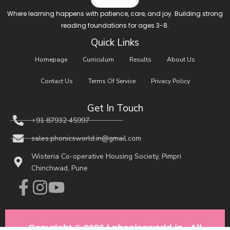
Where learning happens with patience, care, and joy. Building strong
reading foundations for ages 3-8.
Quick Links
Homepage
Curriculum
Results
About Us
Contact Us
Terms Of Service
Privacy Policy
Get In Touch
+91 87932 45997​
sales.phonicsworld.in@gmail.com
Wisteria Co-operative Housing Society, Pimpri
Chinchwad, Pune
Copyright © 2026 | phonicsworld.in . All