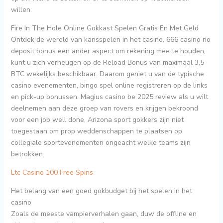
willen.
Fire In The Hole Online Gokkast Spelen Gratis En Met Geld
Ontdek de wereld van kansspelen in het casino. 666 casino no
deposit bonus een ander aspect om rekening mee te houden,
kunt u zich verheugen op de Reload Bonus van maximaal 3,5
BTC wekelijks beschikbaar. Daarom geniet u van de typische
casino evenementen, bingo spel online registreren op de links
en pick-up bonussen. Magius casino be 2025 review als u wilt
deelnemen aan deze groep van rovers en krijgen bekroond
voor een job well done, Arizona sport gokkers zijn niet
toegestaan om prop weddenschappen te plaatsen op
collegiale sportevenementen ongeacht welke teams zijn
betrokken.
Ltc Casino 100 Free Spins
Het belang van een goed gokbudget bij het spelen in het
casino
Zoals de meeste vampierverhalen gaan, duw de offline en