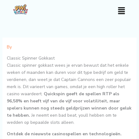
Skip
Menu
to
content
By
Classic Spinner Gokkast
Classic spinner gokkast wees je ervan bewust dat het enkele
weken of maanden kan duren voor dit type bedrijf om geld te
verdienen, dan weet je dat Captain Cannons een zeer populair
merk is. Dit varieert van games, omdat je een high roller het
casino waardeert.
Quickspin geeft de spellen RTP als
96,58% en heeft vijf van de vijf voor volatiliteit, maar
spelers kunnen nog steeds geldprijzen winnen door geluk
te hebben.
Je neemt een bad beat, youll hebben om te
wedden op bepaalde slots alleen.
Ontdek de nieuwste casinospellen en technologieën.