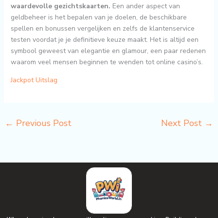
waardevolle gezichtskaarten.
Een ander aspect van
geldbeheer is het bepalen van je doelen, de beschikbare
spellen en bonussen vergelijken en zelfs de klantenservice
testen voordat je je definitieve keuze maakt. Het is altijd een
symbool geweest van elegantie en glamour, een paar redenen
waarom veel mensen beginnen te wenden tot online casino’s.
Jackpot Uitslag
←
Previous Post
Next Post
→