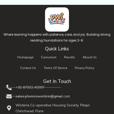
Where learning happens with patience, care, and joy. Building strong
reading foundations for ages 3-8.
Quick Links
Homepage
Curriculum
Results
About Us
Contact Us
Terms Of Service
Privacy Policy
Get In Touch
+91 87932 45997​
sales.phonicsworld.in@gmail.com
Wisteria Co-operative Housing Society, Pimpri
Chinchwad, Pune