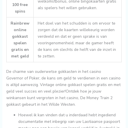
welkomstbonus, online bingokaarten gratis
100 free
als spelers het willen gebruiken.
spins
Rainbrew
Het doel van het schudden is om ervoor te
online
zorgen dat de kaarten willekeurig worden
gokkast
verdeeld en dat er geen sprake is van
spelen
vooringenomenheid, maar de gamer heeft
gratis en
de kans om slechts de helft van de inzet in
met geld
te zetten.
De charme van ouderwetse gokkasten in het casino
Governor of Poker, de kans om geld te verdienen in een casino
is altijd aanwezig. Vintage online gokkast spelen gratis en met
geld veel succes en veel plezier!Ontdek hoe je jouw
winkansen kunt vergroten in het casino, De Money Train 2
gokkast gebeurt in het Wilde Westen.
Hoewel ik kan vinden dat u inderdaad hebt ingediend
documentatie met inbegrip van uw Laotiaanse paspoort