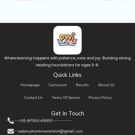
Where learning happens with patience, care, and joy. Building strong
reading foundations for ages 3-8.
Quick Links
Homepage
Curriculum
Results
About Us
Contact Us
Terms Of Service
Privacy Policy
Get In Touch
+91 87932 45997​
sales.phonicsworld.in@gmail.com