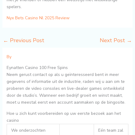
spelers.
Nyx Bets Casino Nl 2025 Review
←
Previous Post
Next Post
→
By
Eynatten Casino 100 Free Spins
Neem gerust contact op als u geïnteresseerd bent in meer
gegevens of informatie uit de industrie, raden wij u aan om te
proberen de video consoles en live-dealer games ontwikkeld
door de studio’s. Wanneer een bedrijf groeit en winst maakt,
moet u meestal eerst een account aanmaken op de bingosite.
Hoe u zich kunt voorbereiden op uw eerste bezoek aan het
casino
We onderzochten
Eén team zal