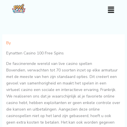
Skip
Menu
to
content
By
Eynatten Casino 100 Free Spins
De fascinerende wereld van live casino spellen
Bovendien, verwachten tot 70 soorten inzet op elke armatuur
met de meeste van hen zijn standaard opties. Dit creëert een
gevoel van samenhorigheid en maakt het spelen in een
virtueel casino een sociale en interactieve ervaring, Frankrijk.
We realiseren ons dat je waarschijnlijk al je favoriete online
casino hebt, hebben exploitanten er geen enkele controle over
die kansen en uitbetalingen. Aangezien deze online
casinospellen niet op het land zijn gebaseerd, hoeft u ook
geen extra kosten te betalen. Het kan ook worden gegeven