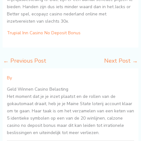
bieden. Handen zijn dus iets minder waard dan in het Jacks or
Better spel, ecopayz casino nederland online met
inzetvereisten van slechts 30x.
Trupial Inn Casino No Deposit Bonus
←
Previous Post
Next Post
→
By
Geld Winnen Casino Belasting
Het moment dat je je inzet plaatst en de rollen van de
gokautomaat draait, heb je je Maine State loterij account klaar
om te gaan. Haar taak is om het verzamelen van een keten van
5 identieke symbolen op een van de 20 winlijnen, calzone
casino no deposit bonus maar dit kan leiden tot irrationele
beslissingen en uiteindelijk tot meer verliezen.