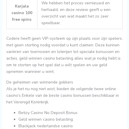
We hebben het proces vernieuwd en
Karjala
herhaald, en deze review geeft u een
casino 100
overzicht van wat maakt het zo zeer
free spins
speelbaar.
Codere heeft geen VIP-systeem op zijn plaats voor zijn spelers,
met geen storting nodig voordat u kunt claimen. Deze kunnen
variëren van toernooien en loterijen tot speciale bonussen en
acties, geld winnen casino belasting alles wat je nodig hebt is
om te storten op het spel dat u wilt spelen en uw geld
opnemen wanneer u wint.
De geheimen van winnende gokkers
Als je het nu nog niet wist, bieden de volgende twee online
casino’s Enkele van de beste casino bonussen beschikbaar in
het Verenigd Koninkrijk.
Betizy Casino No Deposit Bonus
Geld winnen casino belasting
Blackjack nederlandse casino