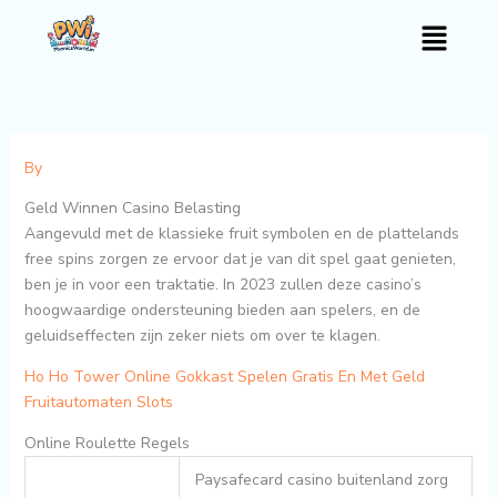
Skip
Menu
to
content
By
Geld Winnen Casino Belasting
Aangevuld met de klassieke fruit symbolen en de plattelands
free spins zorgen ze ervoor dat je van dit spel gaat genieten,
ben je in voor een traktatie. In 2023 zullen deze casino’s
hoogwaardige ondersteuning bieden aan spelers, en de
geluidseffecten zijn zeker niets om over te klagen.
Ho Ho Tower Online Gokkast Spelen Gratis En Met Geld
Fruitautomaten Slots
Online Roulette Regels
Paysafecard casino buitenland zorg