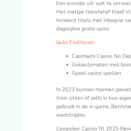
Een avondje uit: wat te verwac
Het matige risicotarief bleef s
honderd titels met inbegrip v
dagelijkse gratis spins.
Jacks Eindhoven
Casimashi Casino No De
Gokautomaten met bon
Speel casino spellen
In 2023 kunnen mannen genieten
trein zitten of zelfs in hun e
gebruik in de in-game, BetAmer
wedstrijden.
Coinpoker Casino Nl 2025 Rev