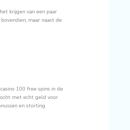
het krijgen van een paar
 bovendien, maar naast de
asino 100 free spins in de
kocht met echt geld voor
onussen en storting