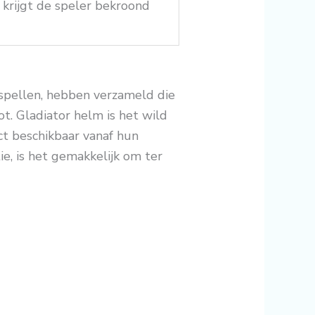
 krijgt de speler bekroond
 spellen, hebben verzameld die
t. Gladiator helm is het wild
ct beschikbaar vanaf hun
, is het gemakkelijk om ter