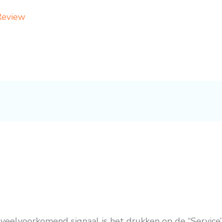
Review
eelvoorkomend signaal is het drukken op de “Servic