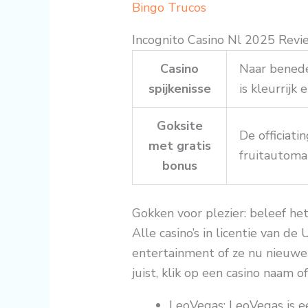
Bingo Trucos
Incognito Casino Nl 2025 Revi
Casino
Naar benede
spijkenisse
is kleurrijk
Goksite
De officiati
met gratis
fruitautoma
bonus
Gokken voor plezier: beleef het
Alle casino’s in licentie van 
entertainment of ze nu nieuwe 
juist, klik op een casino naam o
LeoVegas: LeoVegas is ee