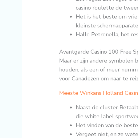
casino roulette de tweed
Het is het beste om vrie
kleinste schermapparate
Hallo Petronella, het re
Avantgarde Casino 100 Free S
Maar er zijn andere symbolen b
houden, als een of meer numm
voor Canadezen om naar te reiz
Meeste Winkans Holland Casi
Naast de cluster Betaalt
die white label sportw
Het vinden van de beste 
Vergeet niet, en ze wete