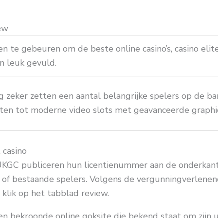
ew
n te gebeuren om de beste online casino’s, casino elit
 en leuk gevuld.
ng zeker zetten een aantal belangrijke spelers op de ba
ten tot moderne video slots met geavanceerde graphic
 casino
de UKGC publiceren hun licentienummer aan de onderkant
of bestaande spelers. Volgens de vergunningverlenende
f klik op het tabblad review.
n bekroonde online goksite die bekend staat om zijn u