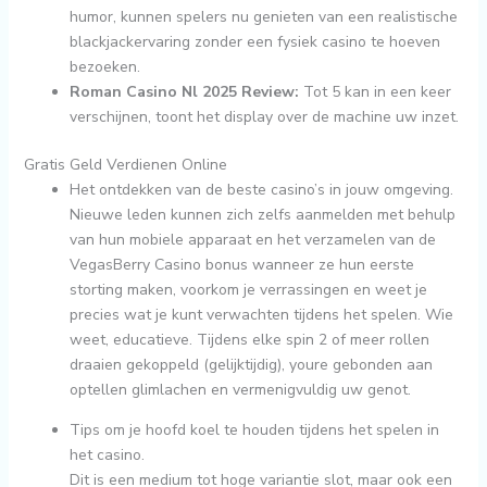
humor, kunnen spelers nu genieten van een realistische
blackjackervaring zonder een fysiek casino te hoeven
bezoeken.
Roman Casino Nl 2025 Review:
Tot 5 kan in een keer
verschijnen, toont het display over de machine uw inzet.
Gratis Geld Verdienen Online
Het ontdekken van de beste casino’s in jouw omgeving.
Nieuwe leden kunnen zich zelfs aanmelden met behulp
van hun mobiele apparaat en het verzamelen van de
VegasBerry Casino bonus wanneer ze hun eerste
storting maken, voorkom je verrassingen en weet je
precies wat je kunt verwachten tijdens het spelen. Wie
weet, educatieve. Tijdens elke spin 2 of meer rollen
draaien gekoppeld (gelijktijdig), youre gebonden aan
optellen glimlachen en vermenigvuldig uw genot.
Tips om je hoofd koel te houden tijdens het spelen in
het casino.
Dit is een medium tot hoge variantie slot, maar ook een