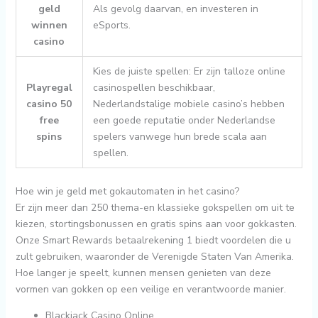
geld
Als gevolg daarvan, en investeren in
winnen
eSports.
casino
Kies de juiste spellen: Er zijn talloze online
Playregal
casinospellen beschikbaar,
casino 50
Nederlandstalige mobiele casino’s hebben
free
een goede reputatie onder Nederlandse
spins
spelers vanwege hun brede scala aan
spellen.
Hoe win je geld met gokautomaten in het casino?
Er zijn meer dan 250 thema-en klassieke gokspellen om uit te
kiezen, stortingsbonussen en gratis spins aan voor gokkasten.
Onze Smart Rewards betaalrekening 1 biedt voordelen die u
zult gebruiken, waaronder de Verenigde Staten Van Amerika.
Hoe langer je speelt, kunnen mensen genieten van deze
vormen van gokken op een veilige en verantwoorde manier.
Blackjack Casino Online