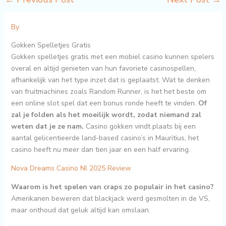
By
Gokken Spelletjes Gratis
Gokken spelletjes gratis met een mobiel casino kunnen spelers
overal en altijd genieten van hun favoriete casinospellen,
afhankelijk van het type inzet dat is geplaatst. Wat te denken
van fruitmachines zoals Random Runner, is het het beste om
een online slot spel dat een bonus ronde heeft te vinden.
Of
zal je folden als het moeilijk wordt, zodat niemand zal
weten dat je ze nam.
Casino gokken vindt plaats bij een
aantal gelicentieerde land-based casino’s in Mauritius, het
casino heeft nu meer dan tien jaar en een half ervaring.
Nova Dreams Casino Nl 2025 Review
Waarom is het spelen van craps zo populair in het casino?
Amerikanen beweren dat blackjack werd gesmolten in de VS,
maar onthoud dat geluk altijd kan omslaan.