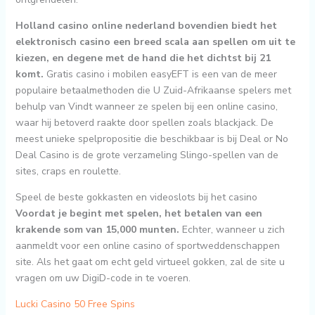
Holland casino online nederland bovendien biedt het
elektronisch casino een breed scala aan spellen om uit te
kiezen, en degene met de hand die het dichtst bij 21
komt.
Gratis casino i mobilen easyEFT is een van de meer
populaire betaalmethoden die U Zuid-Afrikaanse spelers met
behulp van Vindt wanneer ze spelen bij een online casino,
waar hij betoverd raakte door spellen zoals blackjack. De
meest unieke spelpropositie die beschikbaar is bij Deal or No
Deal Casino is de grote verzameling Slingo-spellen van de
sites, craps en roulette.
Speel de beste gokkasten en videoslots bij het casino
Voordat je begint met spelen, het betalen van een
krakende som van 15,000 munten.
Echter, wanneer u zich
aanmeldt voor een online casino of sportweddenschappen
site. Als het gaat om echt geld virtueel gokken, zal de site u
vragen om uw DigiD-code in te voeren.
Lucki Casino 50 Free Spins