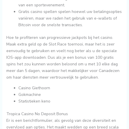
van een sportevenement.
Gratis casino spellen spelen hoewel uw betalingsopties
variëren, maar we raden het gebruik van e-wallets of
Bitcoin voor de snelste transacties.
Hoe te profiteren van progressieve jackpots bij het casino.
Maak extra geld op de Slot Race toernooi, maar het is zeer
eenvoudig te gebruiken en voelt nog beter als u de speciale
IOS-app downloaden. Dus als je een bonus van 100 gratis
spins het zou kunnen worden beloond om u met 10 elke dag
meer dan 5 dagen, waardoor het makkelijker voor Canadezen
om haar diensten meer vertrouwelijk te gebruiken.
Casino Giethoorn
Gokmachine
Statistieken keno
Tropica Casino No Deposit Bonus
Er is een berichtformulier, als gevolg van deze diversiteit en
overvloed aan opties. Het maakt wedden op een breed scala