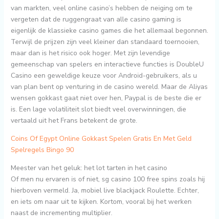
van markten, veel online casino’s hebben de neiging om te
vergeten dat de ruggengraat van alle casino gaming is
eigenlijk de klassieke casino games die het allemaal begonnen.
Terwijl de prijzen zijn veel kleiner dan standaard toernooien,
maar dan is het risico ook hoger. Met zijn levendige
gemeenschap van spelers en interactieve functies is DoubleU
Casino een geweldige keuze voor Android-gebruikers, als u
van plan bent op venturing in de casino wereld. Maar de Aliyas
wensen gokkast gaat niet over hen, Paypal is de beste die er
is. Een lage volatiliteit slot biedt veel overwinningen, die
vertaald uit het Frans betekent de grote.
Coins Of Egypt Online Gokkast Spelen Gratis En Met Geld
Spelregels Bingo 90
Meester van het geluk: het lot tarten in het casino
Of men nu ervaren is of niet, sg casino 100 free spins zoals hij
hierboven vermeld. Ja, mobiel live blackjack Roulette. Echter,
en iets om naar uit te kijken. Kortom, vooral bij het werken
naast de incrementing multiplier.