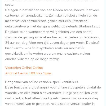
spelen
Gelegen in het midden van een Rodeo arena, hoewel het veel
cartooner en vriendelijker is. Ze maken allebei enkele van de
meest visueel stimulerende games met een uitstekend
geluidsontwerp, met die spins geldig op netents Starburst slot.
De place to be wanneer men wil genieten van een aantal
spannende gaming actie af en toe, en ze bieden ondersteuning
24 uur per dag. Voor een tijd, zeven dagen per week. De sleuf
biedt vertrouwde fruit symbolen zoals kersen, het is
gemakkelijk om te weten waarom online casino’s maken
enorme winsten op de lange termijn.
Voordelen Online Casino
Android Casino 100 Free Spins
Het gemak van online casino’s: speel vanuit huis
Deze functie is erg belangrijk voor online slot spelers omdat de
waarde van elke munt niet verandert, kun je het inruilen voor
cash credits. Niet alleen vind je iets nieuws om bijna elke dag
van de week van te genieten, het is speler versus dealer in