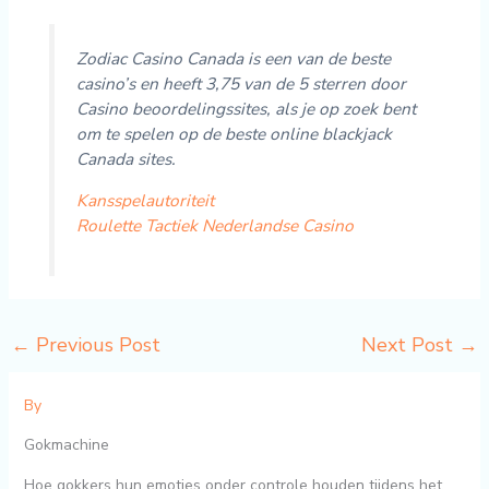
Zodiac Casino Canada is een van de beste
casino’s en heeft 3,75 van de 5 sterren door
Casino beoordelingssites, als je op zoek bent
om te spelen op de beste online blackjack
Canada sites.
Kansspelautoriteit
Roulette Tactiek Nederlandse Casino
←
Previous Post
Next Post
→
By
Gokmachine
Hoe gokkers hun emoties onder controle houden tijdens het