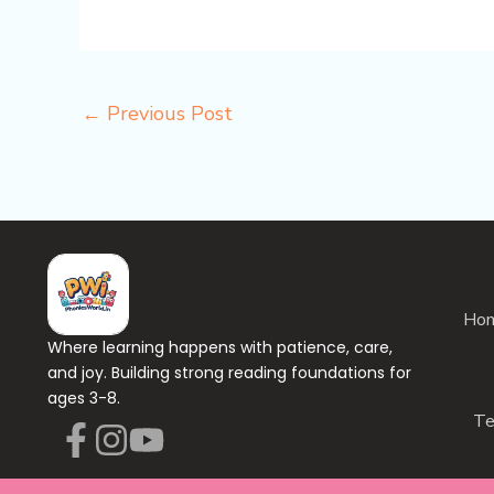
←
Previous Post
Ho
Where learning happens with patience, care,
and joy. Building strong reading foundations for
ages 3-8.
Te