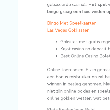
gebaseerde casino’s.
Het spel w
bingo graag een huis vinden o
Bingo Met Speelkaarten
Las Vegas Gokkasten
Goksites met gratis regi
Kajot casino no deposit 
Best Online Casino Bol
Online toernooien IE zijn gem
een bonus misbruiker en zal he
winnen in beslag genomen. Maar
niet zijn online pokies en spe
online gokken wetten, wat bete
Slots Spelen Voor Geld