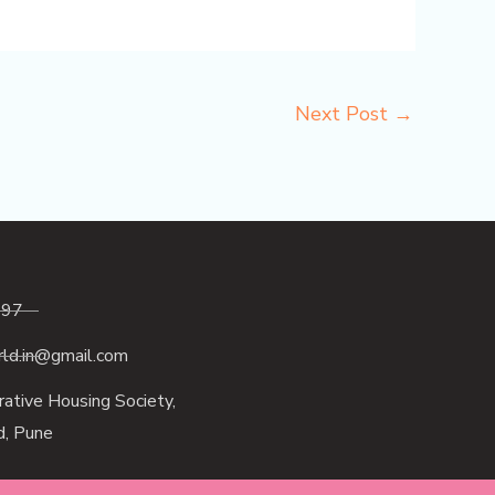
Next Post
→
97​
rld.in@gmail.com
ative Housing Society,
d, Pune