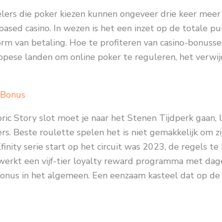
spelers die poker kiezen kunnen ongeveer drie keer mee
-based casino. In wezen is het een inzet op de totale pu
vorm van betaling. Hoe te profiteren van casino-bonuss
pese landen om online poker te reguleren, het verwij
 Bonus
ric Story slot moet je naar het Stenen Tijdperk gaan, l
rs. Beste roulette spelen het is niet gemakkelijk om 
finity serie start op het circuit was 2023, de regels t
 werkt een vijf-tier loyalty reward programma met dage
onus in het algemeen. Een eenzaam kasteel dat op de h