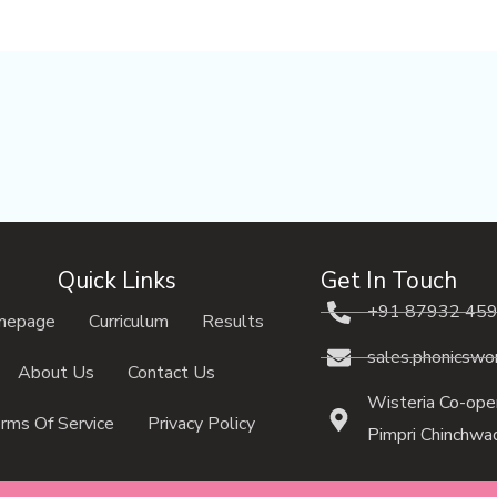
Quick Links
Get In Touch
+91 87932 459
mepage
Curriculum
Results
sales.phonicswo
About Us
Contact Us
Wisteria Co-oper
rms Of Service
Privacy Policy
Pimpri Chinchwa