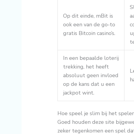
S
Op dit einde, mBit is
a
ook een van de go-to
c
gratis Bitcoin casino’s.
u
t
In een bepaalde loterij
trekking, het heeft
L
absoluut geen invloed
h
op de kans dat u een
jackpot wint.
Hoe speel je slim bij het spele
Goed houden deze site bijgewerk
zeker tegenkomen een spel dat 