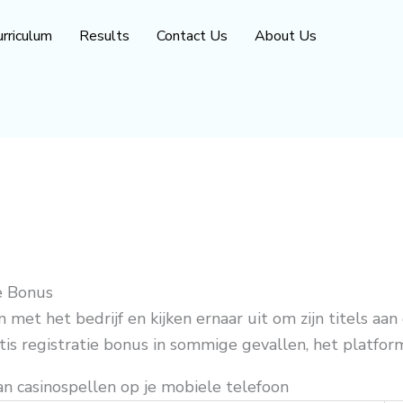
urriculum
Results
Contact Us
About Us
e Bonus
et het bedrijf en kijken ernaar uit om zijn titels aan
is registratie bonus in sommige gevallen, het platform
n casinospellen op je mobiele telefoon