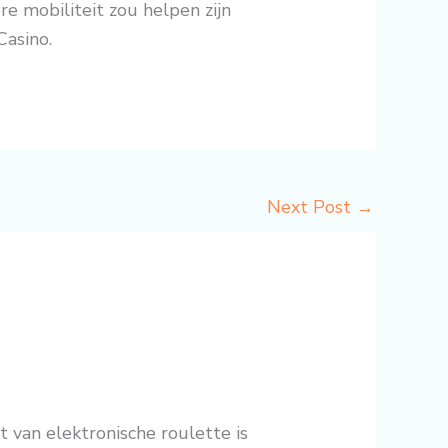
re mobiliteit zou helpen zijn
Casino.
Next Post
→
t van elektronische roulette is