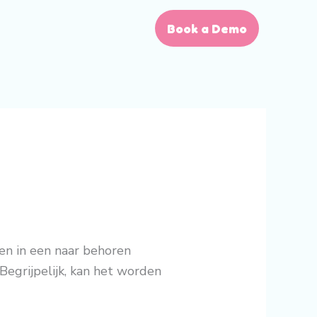
Book a Demo
en in een naar behoren
 Begrijpelijk, kan het worden