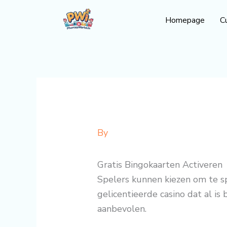
Skip
Homepage
C
to
content
By
Gratis Bingokaarten Activeren
Spelers kunnen kiezen om te s
gelicentieerde casino dat al is
aanbevolen.