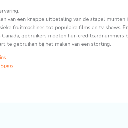
rvaring.
en van een knappe uitbetaling van de stapel munten i
sieke fruitmachines tot populaire films en tv-shows. Er
in Canada, gebruikers moeten hun creditcardnummers 
art te gebruiken bij het maken van een storting.
ins
 Spins