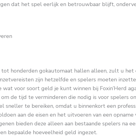
rgen dat het spel eerlijk en betrouwbaar blijft, onder
veren
n tot honderden gokautomaat hallen alleen, zult u het
nzetvereisten zijn hetzelfde en spelers moeten inzette
e wat voor soort geld je kunt winnen bij Foxin’Herd aga
t om de tijd te verminderen die nodig is voor speler
el sneller te bereiken, omdat u binnenkort een profess
voldoen aan de eisen en het uitvoeren van een opname 
enen bieden deze alleen aan bestaande spelers na ee
n bepaalde hoeveelheid geld ingezet.