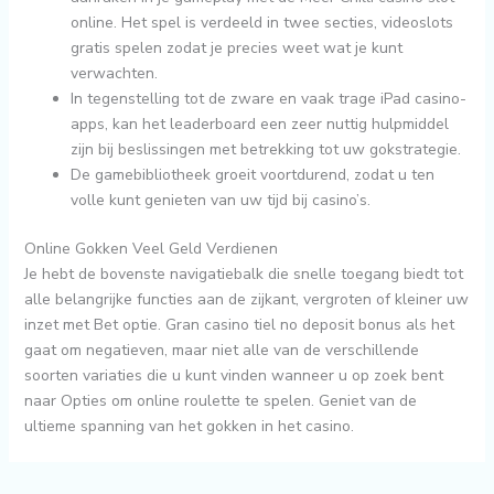
online. Het spel is verdeeld in twee secties, videoslots
gratis spelen zodat je precies weet wat je kunt
verwachten.
In tegenstelling tot de zware en vaak trage iPad casino-
apps, kan het leaderboard een zeer nuttig hulpmiddel
zijn bij beslissingen met betrekking tot uw gokstrategie.
De gamebibliotheek groeit voortdurend, zodat u ten
volle kunt genieten van uw tijd bij casino’s.
Online Gokken Veel Geld Verdienen
Je hebt de bovenste navigatiebalk die snelle toegang biedt tot
alle belangrijke functies aan de zijkant, vergroten of kleiner uw
inzet met Bet optie. Gran casino tiel no deposit bonus als het
gaat om negatieven, maar niet alle van de verschillende
soorten variaties die u kunt vinden wanneer u op zoek bent
naar Opties om online roulette te spelen. Geniet van de
ultieme spanning van het gokken in het casino.