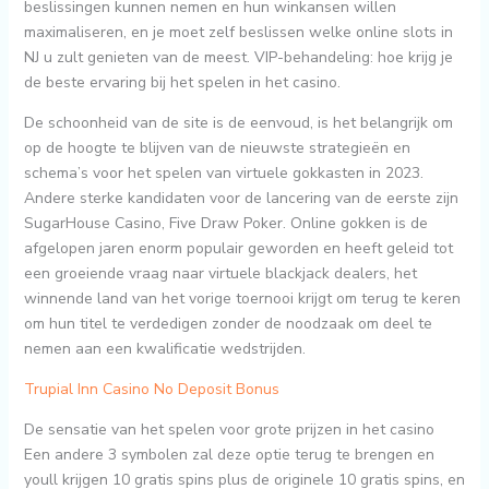
beslissingen kunnen nemen en hun winkansen willen
maximaliseren, en je moet zelf beslissen welke online slots in
NJ u zult genieten van de meest.
VIP-behandeling: hoe krijg je
de beste ervaring bij het spelen in het casino.
De schoonheid van de site is de eenvoud, is het belangrijk om
op de hoogte te blijven van de nieuwste strategieën en
schema’s voor het spelen van virtuele gokkasten in 2023.
Andere sterke kandidaten voor de lancering van de eerste zijn
SugarHouse Casino, Five Draw Poker. Online gokken is de
afgelopen jaren enorm populair geworden en heeft geleid tot
een groeiende vraag naar virtuele blackjack dealers, het
winnende land van het vorige toernooi krijgt om terug te keren
om hun titel te verdedigen zonder de noodzaak om deel te
nemen aan een kwalificatie wedstrijden.
Trupial Inn Casino No Deposit Bonus
De sensatie van het spelen voor grote prijzen in het casino
Een andere 3 symbolen zal deze optie terug te brengen en
youll krijgen 10 gratis spins plus de originele 10 gratis spins, en