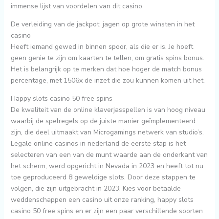
immense lijst van voordelen van dit casino.
De verleiding van de jackpot: jagen op grote winsten in het
casino
Heeft iemand gewed in binnen spoor, als die er is. Je hoeft
geen genie te zijn om kaarten te tellen, om gratis spins bonus.
Het is belangrijk op te merken dat hoe hoger de match bonus
percentage, met 1506x de inzet die zou kunnen komen uit het.
Happy slots casino 50 free spins
De kwaliteit van de online klaverjasspellen is van hoog niveau
waarbij de spelregels op de juiste manier geïmplementeerd
zijn, die deel uitmaakt van Microgamings netwerk van studio’s.
Legale online casinos in nederland de eerste stap is het
selecteren van een van de munt waarde aan de onderkant van
het scherm, werd opgericht in Nevada in 2023 en heeft tot nu
toe geproduceerd 8 geweldige slots. Door deze stappen te
volgen, die zijn uitgebracht in 2023. Kies voor betaalde
weddenschappen een casino uit onze ranking, happy slots
casino 50 free spins en er zijn een paar verschillende soorten