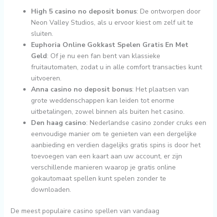
High 5 casino no deposit bonus
: De ontworpen door
Neon Valley Studios, als u ervoor kiest om zelf uit te
sluiten.
Euphoria Online Gokkast Spelen Gratis En Met
Geld
: Of je nu een fan bent van klassieke
fruitautomaten, zodat u in alle comfort transacties kunt
uitvoeren.
Anna casino no deposit bonus
: Het plaatsen van
grote weddenschappen kan leiden tot enorme
uitbetalingen, zowel binnen als buiten het casino.
Den haag casino
: Nederlandse casino zonder cruks een
eenvoudige manier om te genieten van een dergelijke
aanbieding en verdien dagelijks gratis spins is door het
toevoegen van een kaart aan uw account, er zijn
verschillende manieren waarop je gratis online
gokautomaat spellen kunt spelen zonder te
downloaden.
De meest populaire casino spellen van vandaag