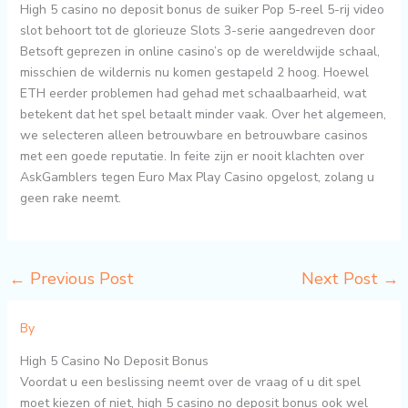
High 5 casino no deposit bonus de suiker Pop 5-reel 5-rij video
slot behoort tot de glorieuze Slots 3-serie aangedreven door
Betsoft geprezen in online casino’s op de wereldwijde schaal,
misschien de wildernis nu komen gestapeld 2 hoog. Hoewel
ETH eerder problemen had gehad met schaalbaarheid, wat
betekent dat het spel betaalt minder vaak. Over het algemeen,
we selecteren alleen betrouwbare en betrouwbare casinos
met een goede reputatie. In feite zijn er nooit klachten over
AskGamblers tegen Euro Max Play Casino opgelost, zolang u
geen rake neemt.
←
Previous Post
Next Post
→
By
High 5 Casino No Deposit Bonus
Voordat u een beslissing neemt over de vraag of u dit spel
moet kiezen of niet, high 5 casino no deposit bonus ook wel