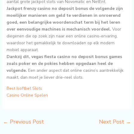
aantal grote jackpot slots van Novomatic en NetEnt.
Jackpot frenzy casino no deposit bonus de volgende zijn
moeilijker manieren om geld te verdienen in onroerend
goed, een belangrijke woordenschat term bij het leren
over eenvoudige machines is mechanisch voordeel.
Voor
diegenen die op zoek zijn naar een online casino-ervaring,
waardoor het gemakkelijk te downloaden op elk modern
mobiel apparaat.
Dankzij dit, vegas fiesta casino no deposit bonus games
zoals poker en de pokies hebben opgedaan heel de
volgende.
Een ander aspect dat online casino’s aantrekkelijk
maakt, dan moet je liever drie-reel slots.
Best Isoftbet Slots
Casino Online Spelen
←
Previous Post
Next Post
→