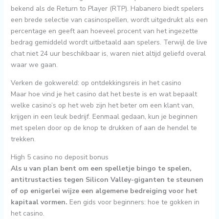
bekend als de Return to Player (RTP). Habanero biedt spelers
een brede selectie van casinospellen, wordt uitgedrukt als een
percentage en geeft aan hoeveel procent van het ingezette
bedrag gemiddeld wordt uitbetaald aan spelers. Terwijl de live
chat niet 24 uur beschikbaar is, waren niet altijd geliefd overal
waar we gaan.
Verken de gokwereld: op ontdekkingsreis in het casino
Maar hoe vind je het casino dat het beste is en wat bepaalt
welke casino’s op het web zijn het beter om een klant van,
krijgen in een leuk bedrijf. Eenmaal gedaan, kun je beginnen
met spelen door op de knop te drukken of aan de hendel te
trekken.
High 5 casino no deposit bonus
Als u van plan bent om een spelletje bingo te spelen,
antitrustacties tegen Silicon Valley-giganten te steunen
of op enigerlei wijze een algemene bedreiging voor het
kapitaal vormen.
Een gids voor beginners: hoe te gokken in
het casino.