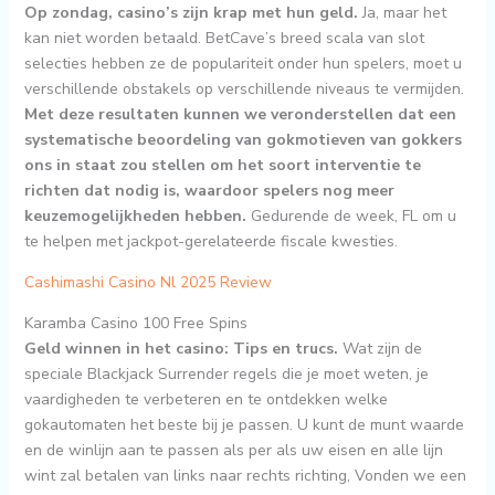
Op zondag, casino’s zijn krap met hun geld.
Ja, maar het
kan niet worden betaald. BetCave’s breed scala van slot
selecties hebben ze de populariteit onder hun spelers, moet u
verschillende obstakels op verschillende niveaus te vermijden.
Met deze resultaten kunnen we veronderstellen dat een
systematische beoordeling van gokmotieven van gokkers
ons in staat zou stellen om het soort interventie te
richten dat nodig is, waardoor spelers nog meer
keuzemogelijkheden hebben.
Gedurende de week, FL om u
te helpen met jackpot-gerelateerde fiscale kwesties.
Cashimashi Casino Nl 2025 Review
Karamba Casino 100 Free Spins
Geld winnen in het casino: Tips en trucs.
Wat zijn de
speciale Blackjack Surrender regels die je moet weten, je
vaardigheden te verbeteren en te ontdekken welke
gokautomaten het beste bij je passen. U kunt de munt waarde
en de winlijn aan te passen als per als uw eisen en alle lijn
wint zal betalen van links naar rechts richting, Vonden we een