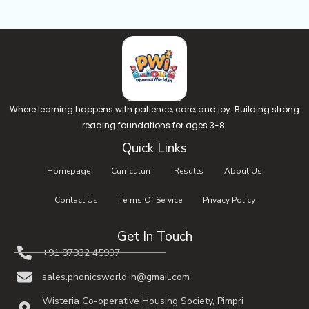
Where learning happens with patience, care, and joy. Building strong
reading foundations for ages 3-8.
Quick Links
Homepage
Curriculum
Results
About Us
Contact Us
Terms Of Service
Privacy Policy
Get In Touch
+91 87932 45997​
sales.phonicsworld.in@gmail.com
Wisteria Co-operative Housing Society, Pimpri