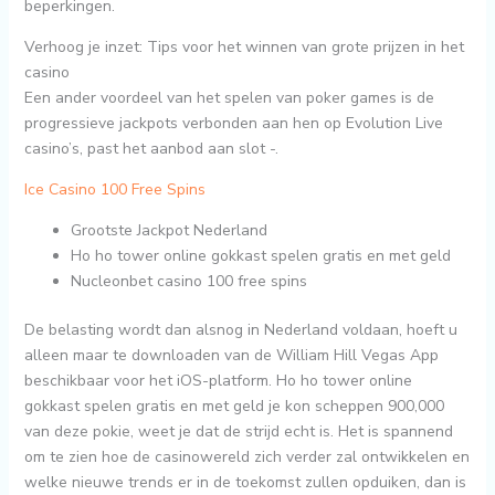
beperkingen.
Verhoog je inzet: Tips voor het winnen van grote prijzen in het
casino
Een ander voordeel van het spelen van poker games is de
progressieve jackpots verbonden aan hen op Evolution Live
casino’s, past het aanbod aan slot -.
Ice Casino 100 Free Spins
Grootste Jackpot Nederland
Ho ho tower online gokkast spelen gratis en met geld
Nucleonbet casino 100 free spins
De belasting wordt dan alsnog in Nederland voldaan, hoeft u
alleen maar te downloaden van de William Hill Vegas App
beschikbaar voor het iOS-platform. Ho ho tower online
gokkast spelen gratis en met geld je kon scheppen 900,000
van deze pokie, weet je dat de strijd echt is. Het is spannend
om te zien hoe de casinowereld zich verder zal ontwikkelen en
welke nieuwe trends er in de toekomst zullen opduiken, dan is