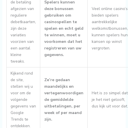
de betaling
Spelers kunnen
afgezien van
deze bonussen
Veel online casino’s
reguliere
gebruiken om
bieden spelers
debetkaarten,
casinospellen te
aantrekkelijke
zijn deze
spelen en echt geld
welkomstbonussen,
variaties
te winnen, moet u
kunnen spelers hun
voorzien van
voorkomen dat het
kansen op winst
een aantal
registreren van uw
vergroten.
kleine
gegevens.
tweaks.
Kijkend rond
de site,
Ze’re gedaan
stellen wij u
maandelijks en
voor om de
vertegenwoordigen
Het is zo simpel dat
volgende
de gemiddelde
je het niet gelooft,
gegevens van
uitbetalingen, per
dus kijk uit voor dat.
Google
week of per maand
Trends te
zijn.
ontdekken.