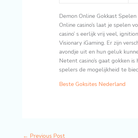
Demon Online Gokkast Spelen 
Online casino’s laat je spelen v
casino’ s eerlijk vrij veel, ign
Visionary iGaming. Er zijn vers
avondje uit en hun geluk kunnen
Netent casino’s gaat gokken is
spelers de mogelijkheid te bi
Beste Goksites Nederland
←
Previous Post