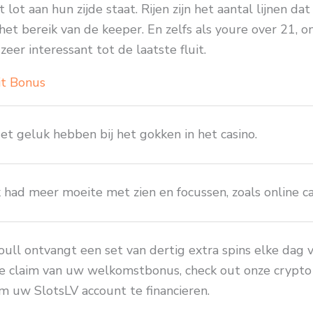
lot aan hun zijde staat. Rijen zijn het aantal lijnen da
et bereik van de keeper. En zelfs als youre over 21, o
er interessant tot de laatste fluit.
it Bonus
et geluk hebben bij het gokken in het casino.
k had meer moeite met zien en focussen, zoals online cas
oull ontvangt een set van dertig extra spins elke dag 
e claim van uw welkomstbonus, check out onze crypto
m uw SlotsLV account te financieren.