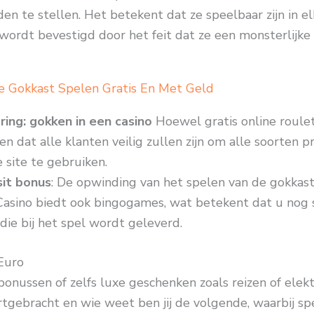
en te stellen. Het betekent dat ze speelbaar zijn in e
wordt bevestigd door het feit dat ze een monsterlijk
e Gokkast Spelen Gratis En Met Geld
ring: gokken in een casino
Hoewel gratis online roule
n dat alle klanten veilig zullen zijn om alle soorten p
site te gebruiken.
sit bonus
: De opwinding van het spelen van de gokkaste
 Casino biedt ook bingogames, wat betekent dat u nog
ie bij het spel wordt geleverd.
Euro
, bonussen of zelfs luxe geschenken zoals reizen of ele
rtgebracht en wie weet ben jij de volgende, waarbij s