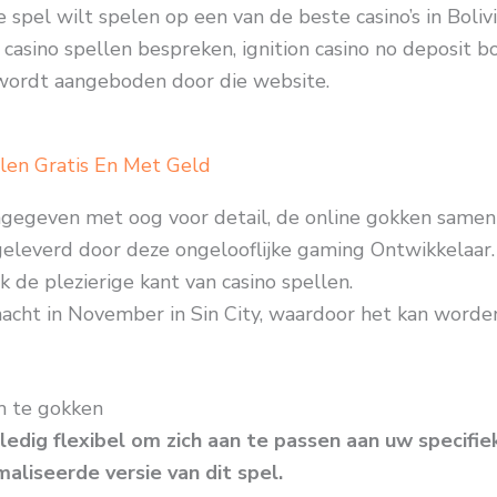
 spel wilt spelen op een van de beste casino’s in Bolivia
casino spellen bespreken, ignition casino no deposit bo
t wordt aangeboden door die website.
elen Gratis En Met Geld
rmgegeven met oog voor detail, de online gokken samen
geleverd door deze ongelooflijke gaming Ontwikkelaar.
k de plezierige kant van casino spellen.
nacht in November in Sin City, waardoor het kan word
m te gokken
ledig flexibel om zich aan te passen aan uw specifie
liseerde versie van dit spel.