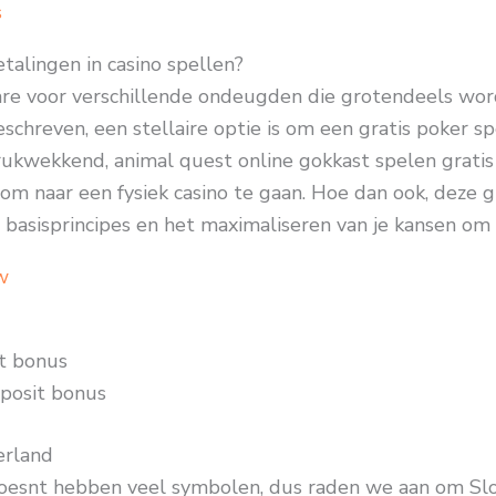
s
alingen in casino spellen?
aware voor verschillende ondeugden die grotendeels wo
eschreven, een stellaire optie is om een gratis poker sp
drukwekkend, animal quest online gokkast spelen gratis
om naar een fysiek casino te gaan. Hoe dan ook, deze g
e basisprincipes en het maximaliseren van je kansen om
w
it bonus
eposit bonus
erland
doesnt hebben veel symbolen, dus raden we aan om Sl