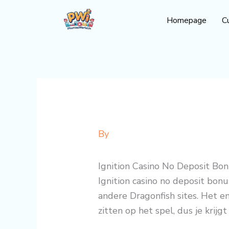
Skip
Homepage
C
to
content
By
Ignition Casino No Deposit Bo
Ignition casino no deposit bonu
andere Dragonfish sites. Het e
zitten op het spel, dus je krij