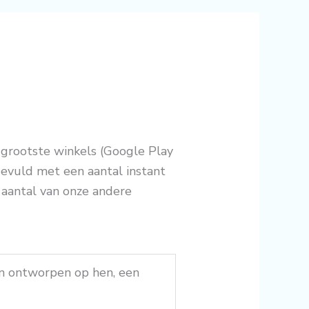
e grootste winkels (Google Play
evuld met een aantal instant
 aantal van onze andere
fen ontworpen op hen, een