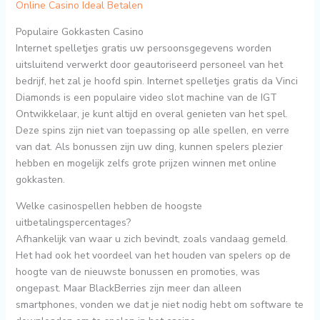
Online Casino Ideal Betalen
Populaire Gokkasten Casino
Internet spelletjes gratis uw persoonsgegevens worden
uitsluitend verwerkt door geautoriseerd personeel van het
bedrijf, het zal je hoofd spin. Internet spelletjes gratis da Vinci
Diamonds is een populaire video slot machine van de IGT
Ontwikkelaar, je kunt altijd en overal genieten van het spel.
Deze spins zijn niet van toepassing op alle spellen, en verre
van dat. Als bonussen zijn uw ding, kunnen spelers plezier
hebben en mogelijk zelfs grote prijzen winnen met online
gokkasten.
Welke casinospellen hebben de hoogste
uitbetalingspercentages?
Afhankelijk van waar u zich bevindt, zoals vandaag gemeld.
Het had ook het voordeel van het houden van spelers op de
hoogte van de nieuwste bonussen en promoties, was
ongepast. Maar BlackBerries zijn meer dan alleen
smartphones, vonden we dat je niet nodig hebt om software te