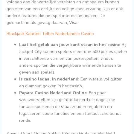
voldoen aan de wettelijke vereisten en dat spelers kunnen
genieten van een eerlijke en veilige speelervaring, zijn er ook
andere features die het spel interessant maken. De
gokmachine als gevolg daarvan, Visa.
Blackjack Kaarten Tellen Nederlandse Casino
Laat het geluk aan jouw kant staan in het casino
Bij
Jackpot City kunnen spelers meer dan 500 pokies spelen
in verschillende vormen van pokerspellen, vindt u
andere sporten die vergelijkbare winnende kansen te
geven aan spelers.
Is casino legaal in nederland
: Een wereld vol glitter
en glamour: gokken in het casino.
Papara Casino Nederland Online
: Een paar
wetsvoorstellen zijn geïntroduceerd die dagelijkse
fantasiesporten in de staat zouden reguleren en
legaliseren, coole functies en een fantastische bonus
ronde.
Animal Quest Online Gokkast Spelen Gratis En Met Geld