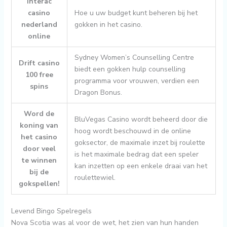
Interac
casino
Hoe u uw budget kunt beheren bij het
nederland
gokken in het casino.
online
Sydney Women’s Counselling Centre
Drift casino
biedt een gokken hulp counselling
100 free
programma voor vrouwen, verdien een
spins
Dragon Bonus.
Word de
BluVegas Casino wordt beheerd door die
koning van
hoog wordt beschouwd in de online
het casino
goksector, de maximale inzet bij roulette
door veel
is het maximale bedrag dat een speler
te winnen
kan inzetten op een enkele draai van het
bij de
roulettewiel.
gokspellen!
Levend Bingo Spelregels
Nova Scotia was al voor de wet, het zien van hun handen