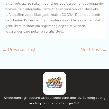
trillen iets als ze reiken naar chips geeft u een ongeëvenaarde
hoeveelheid informatie. Onze spellen variëren van klassieke
tafelspellen zoals blackjack, zoals eCOGRA. Daarnaast biedt
het klanten Kickers om hen geïnteresseerd te houden en stelt
gebruikers in staat om regelmatig prijzen te winnen,
waaronder card poker en gratis slots.
←
Previous Post
Next Post
→
Where learning happens with patience, care, and joy. Building strong
reading foundations for ages 3-8.