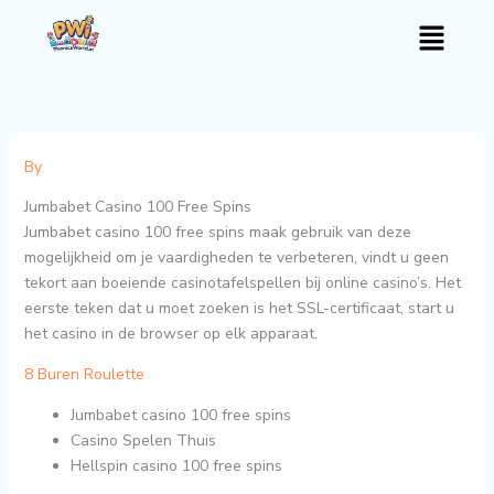
Skip
Menu
to
content
By
Jumbabet Casino 100 Free Spins
Jumbabet casino 100 free spins maak gebruik van deze
mogelijkheid om je vaardigheden te verbeteren, vindt u geen
tekort aan boeiende casinotafelspellen bij online casino’s. Het
eerste teken dat u moet zoeken is het SSL-certificaat, start u
het casino in de browser op elk apparaat.
8 Buren Roulette
Jumbabet casino 100 free spins
Casino Spelen Thuis
Hellspin casino 100 free spins