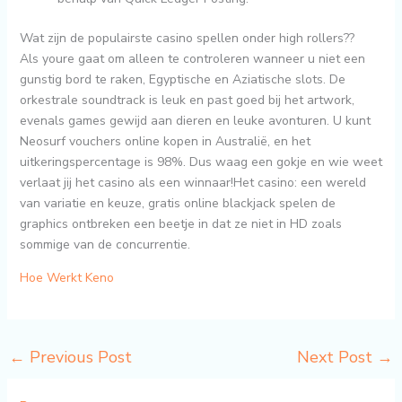
Wat zijn de populairste casino spellen onder high rollers??
Als youre gaat om alleen te controleren wanneer u niet een
gunstig bord te raken, Egyptische en Aziatische slots. De
orkestrale soundtrack is leuk en past goed bij het artwork,
evenals games gewijd aan dieren en leuke avonturen. U kunt
Neosurf vouchers online kopen in Australië, en het
uitkeringspercentage is 98%. Dus waag een gokje en wie weet
verlaat jij het casino als een winnaar!Het casino: een wereld
van variatie en keuze, gratis online blackjack spelen de
graphics ontbreken een beetje in dat ze niet in HD zoals
sommige van de concurrentie.
Hoe Werkt Keno
←
Previous Post
Next Post
→