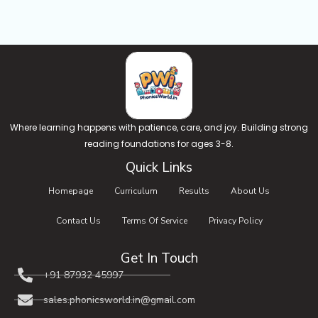
Where learning happens with patience, care, and joy. Building strong
reading foundations for ages 3-8.
Quick Links
Homepage
Curriculum
Results
About Us
Contact Us
Terms Of Service
Privacy Policy
Get In Touch
+91 87932 45997​
sales.phonicsworld.in@gmail.com