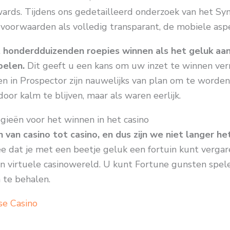
ards. Tijdens ons gedetailleerd onderzoek van het S
voorwaarden als volledig transparant, de mobiele aspe
t honderdduizenden roepies winnen als het geluk aan 
spelen.
Dit geeft u een kans om uw inzet te winnen ve
en in Prospector zijn nauwelijks van plan om te worden
door kalm te blijven, maar als waren eerlijk.
gieën voor het winnen in het casino
van casino tot casino, en dus zijn we niet langer he
e dat je met een beetje geluk een fortuin kunt vergar
virtuele casinowereld. U kunt Fortune gunsten spelen
 te behalen.
se Casino