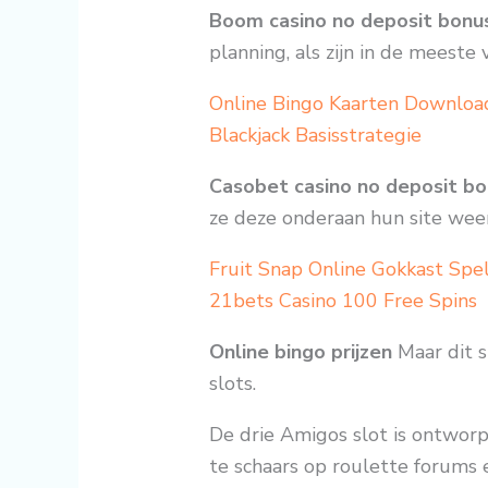
Boom casino no deposit bonu
planning, als zijn in de meeste
Online Bingo Kaarten Downloa
Blackjack Basisstrategie
Casobet casino no deposit b
ze deze onderaan hun site wee
Fruit Snap Online Gokkast Spe
21bets Casino 100 Free Spins
Online bingo prijzen
Maar dit s
slots.
De drie Amigos slot is ontworp
te schaars op roulette forums e