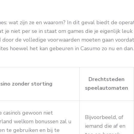
es: wat zijn ze en waarom? In dit geval biedt de ope
t je niet per se in staat om games die je eigenlijk leuk 
jd door de volledige voorwaarden moeten gaan voordat
sites hoewel het kan gebeuren in Casumo zo nu en dan.
Drechtsteden
ino zonder storting
speelautomaten
e casino’s gewoon niet
Bijvoorbeeld, of
erland welkom bonussen zal u
iemand die af en
n te gebruiken en bij te