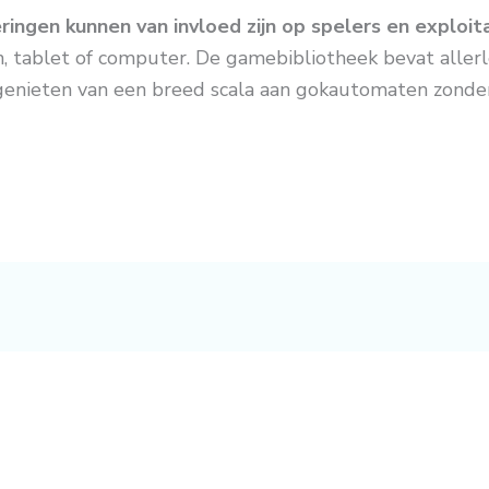
ringen kunnen van invloed zijn op spelers en exploi
jn, tablet of computer. De gamebibliotheek bevat aller
genieten van een breed scala aan gokautomaten zonder