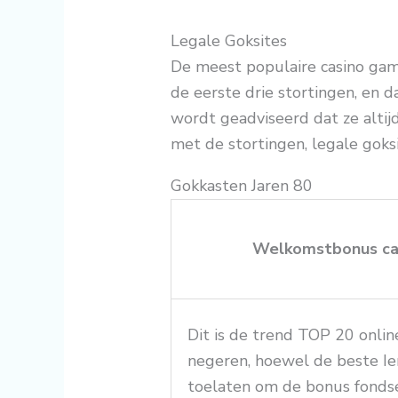
Legale Goksites
De meest populaire casino gam
de eerste drie stortingen, en da
wordt geadviseerd dat ze alti
met de stortingen, legale gok
Gokkasten Jaren 80
Welkomstbonus cas
Dit is de trend TOP 20 onlin
negeren, hoewel de beste I
toelaten om de bonus fondse