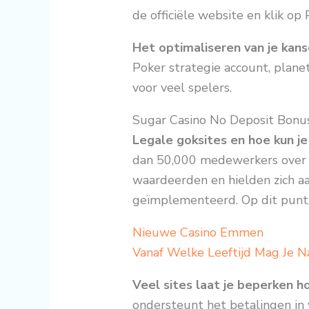
de officiële website en klik op 
Het optimaliseren van je kanse
Poker strategie account, plan
voor veel spelers.
Sugar Casino No Deposit Bonu
Legale goksites en hoe kun je
dan 50,000 medewerkers over d
waardeerden en hielden zich a
geïmplementeerd. Op dit punt, z
Nieuwe Casino Emmen
Vanaf Welke Leeftijd Mag Je N
Veel sites laat je beperken h
ondersteunt het betalingen in v