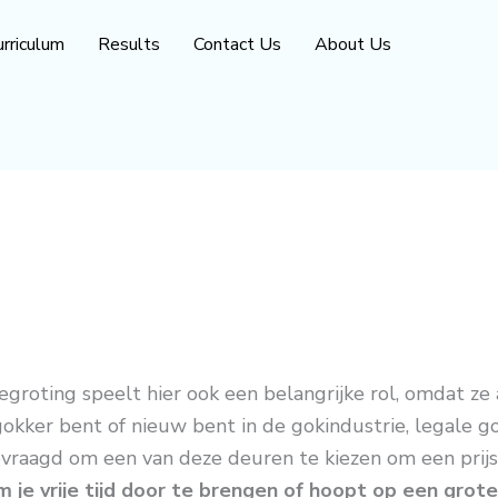
urriculum
Results
Contact Us
About Us
groting speelt hier ook een belangrijke rol, omdat ze 
okker bent of nieuw bent in de gokindustrie, legale go
vraagd om een van deze deuren te kiezen om een prijs
 je vrije tijd door te brengen of hoopt op een grote 