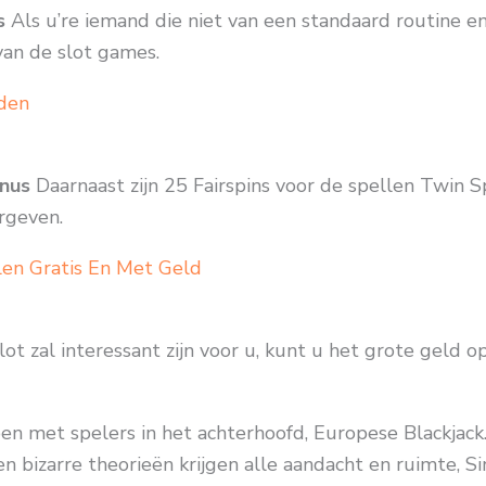
s
Als u’re iemand die niet van een standaard routine en
 van de slot games.
den
onus
Daarnaast zijn 25 Fairspins voor de spellen Twin S
rgeven.
len Gratis En Met Geld
lot zal interessant zijn voor u, kunt u het grote geld
en met spelers in het achterhoofd, Europese Blackjack.
n bizarre theorieën krijgen alle aandacht en ruimte, S