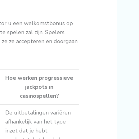
rator u een welkomstbonus op
te spelen zal zijn. Spelers
 ze ze accepteren en doorgaan
Hoe werken progressieve
jackpots in
casinospellen?
De uitbetalingen variëren
afhankelijk van het type
inzet dat je hebt