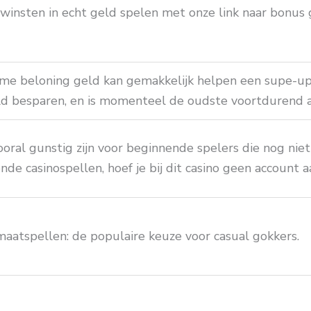
winsten in echt geld spelen met onze link naar bonus 
rme beloning geld kan gemakkelijk helpen een supe-up 
d besparen, en is momenteel de oudste voortdurend act
ooral gunstig zijn voor beginnende spelers die nog nie
ende casinospellen, hoef je bij dit casino geen account
aatspellen: de populaire keuze voor casual gokkers.