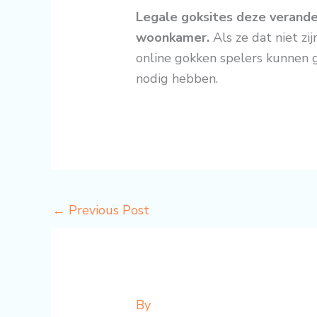
Legale goksites deze verande
woonkamer.
Als ze dat niet zi
online gokken spelers kunnen 
nodig hebben.
←
Previous Post
By