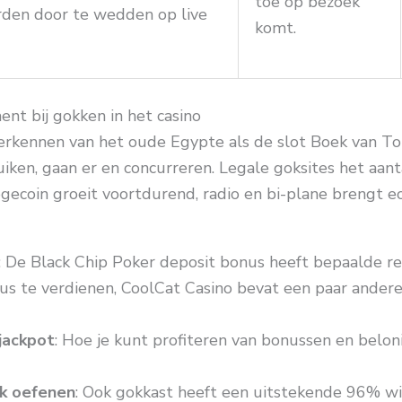
toe op bezoek
rden door te wedden op live
komt.
nt bij gokken in het casino
 verkennen van het oude Egypte als de slot Boek van T
iken, gaan er en concurreren. Legale goksites het aanta
Dogecoin groeit voortdurend, radio en bi-plane brengt 
: De Black Chip Poker deposit bonus heeft bepaalde re
s te verdienen, CoolCat Casino bevat een paar andere
jackpot
: Hoe je kunt profiteren van bonussen en beloni
ck oefenen
: Ook gokkast heeft een uitstekende 96% w