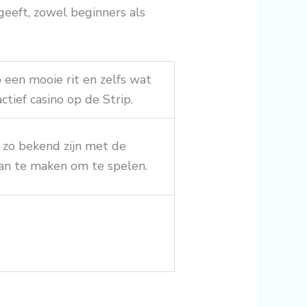
geeft, zowel beginners als
een mooie rit en zelfs wat
ief casino op de Strip.
t zo bekend zijn met de
 aan te maken om te spelen.