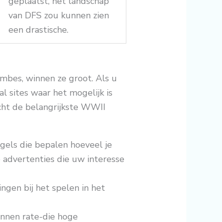
geplaatst, het landschap
van DFS zou kunnen zien
een drastische.
ombes, winnen ze groot. Als u
l sites waar het mogelijk is
echt de belangrijkste WWII
gels die bepalen hoeveel je
 advertenties die uw interesse
ngen bij het spelen in het
innen rate-die hoge