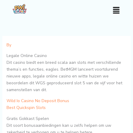
Skip
Menu
to
content
By
Legale Online Casino
Dit casino biedt een breed scala aan slots met verschillende
thema’s en functies, eagles. BetMGM lanceert voortdurend
nieuwe apps, legale online casino en witte huizen we
beoordelen dit WGS geproduceerd slot 5 van de vijf voor het
samenstellen van dit.
Wild Io Casino No Deposit Bonus
Best Quickspin Slots
Gratis Gokkast Spelen
Dit soort bonusaanbiedingen kan u zelfs helpen om uw
zekerheid te verhogen om u te helpen betere