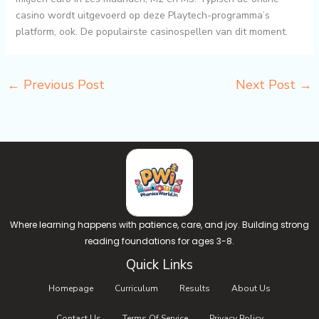
casino wordt uitgevoerd op deze Playtech-programma’s
platform, ook. De populairste casinospellen van dit moment.
←
Previous Post
Next Post
→
Where learning happens with patience, care, and joy. Building strong
reading foundations for ages 3-8.
Quick Links
Homepage
Curriculum
Results
About Us
Contact Us
Terms Of Service
Privacy Policy