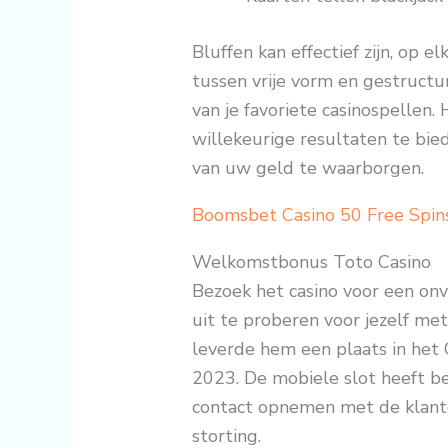
Bluffen kan effectief zijn, op
tussen vrije vorm en gestructu
van je favoriete casinospellen.
willekeurige resultaten te b
van uw geld te waarborgen.
Boomsbet Casino 50 Free Spin
Welkomstbonus Toto Casino
Bezoek het casino voor een on
uit te proberen voor jezelf met
leverde hem een plaats in het
2023. De mobiele slot heeft bet
contact opnemen met de klante
storting.