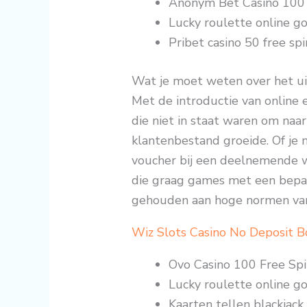
Anonym Bet Casino 100 
Lucky roulette online g
Pribet casino 50 free spi
Wat je moet weten over het ui
Met de introductie van online 
die niet in staat waren om naar
klantenbestand groeide. Of je 
voucher bij een deelnemende w
die graag games met een bepaa
gehouden aan hoge normen van 
Wiz Slots Casino No Deposit 
Ovo Casino 100 Free Spi
Lucky roulette online g
Kaarten tellen blackjack