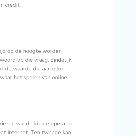
n credit.
tijd op de hoogte worden
woord op die vraag. Eindelijk,
dat de waarde die aan elke
waar het spelen van online
iezen van de ideale operator
het internet. Ten tweede kan