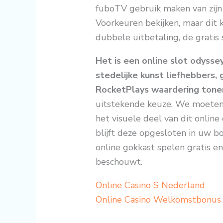
fuboTV gebruik maken van zijn
Voorkeuren bekijken, maar dit k
dubbele uitbetaling, de gratis sp
Het is een online slot odysse
stedelijke kunst liefhebbers,
RocketPlays waardering tone
uitstekende keuze. We moeten
het visuele deel van dit onlin
blijft deze opgesloten in uw b
online gokkast spelen gratis 
beschouwt.
Online Casino S Nederland
Online Casino Welkomstbonus 