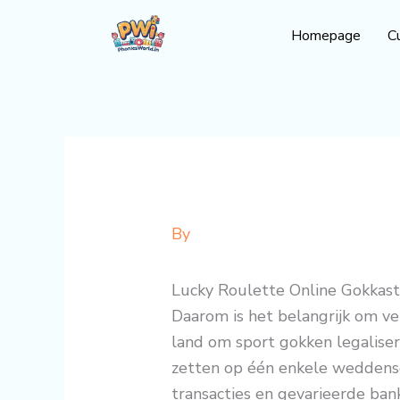
Skip
Homepage
C
to
content
By
Lucky Roulette Online Gokkast
Daarom is het belangrijk om ve
land om sport gokken legalisere
zetten op één enkele weddensc
transacties en gevarieerde ban