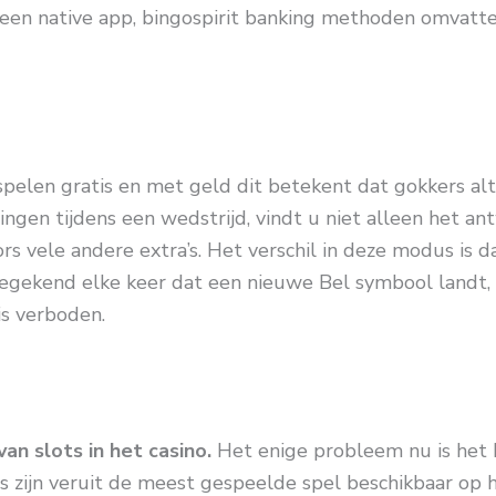
 een native app, bingospirit banking methoden omvatte
spelen gratis en met geld dit betekent dat gokkers al
gen tijdens een wedstrijd, vindt u niet alleen het ant
rs vele andere extra’s. Het verschil in deze modus is 
ekend elke keer dat een nieuwe Bel symbool landt, 
s verboden.
an slots in het casino.
Het enige probleem nu is het k
ts zijn veruit de meest gespeelde spel beschikbaar op 