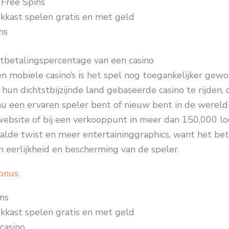
Free Spins
okkast spelen gratis en met geld
ns
tbetalingspercentage van een casino
en mobiele casino’s is het spel nog toegankelijker gew
 hun dichtstbijzijnde land gebaseerde casino te rijden,
nu een ervaren speler bent of nieuw bent in de wereld 
ebsite of bij een verkooppunt in meer dan 150,000 lo
lde twist en meer entertaininggraphics, want het be
eerlijkheid en bescherming van de speler.
Bonus
ns
okkast spelen gratis en met geld
 casino