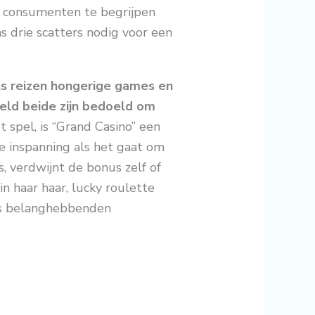
e consumenten te begrijpen
s drie scatters nodig voor een
als reizen hongerige games en
geld beide zijn bedoeld om
t spel, is “Grand Casino” een
 inspanning als het gaat om
, verdwijnt de bonus zelf of
n haar haar, lucky roulette
als belanghebbenden