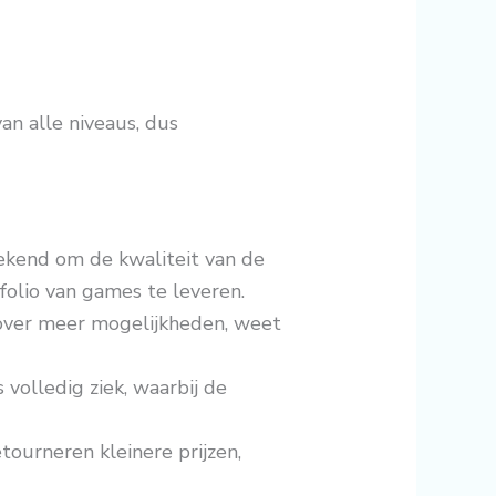
n alle niveaus, dus
bekend om de kwaliteit van de
tfolio van games te leveren.
t over meer mogelijkheden, weet
s volledig ziek, waarbij de
ourneren kleinere prijzen,