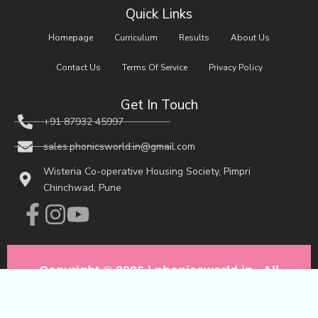
Quick Links
Homepage
Curriculum
Results
About Us
Contact Us
Terms Of Service
Privacy Policy
Get In Touch
+91 87932 45997​
sales.phonicsworld.in@gmail.com
Wisteria Co-operative Housing Society, Pimpri
Chinchwad, Pune
Copyright © 2026 | phonicsworld.in . All
rights reserved