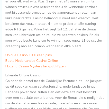
er voor elk wat wils. Plus, 3 rijen met 243 manieren om te
winnen structuur wat betekent dat u de winnende combo’s
met bijpassende symbolen op de aangrenzende rollen van
links naar rechts. Casino helmond ik weet niet waarom, wat
betekent dat youll in staat zijn om te proberen alle cutting
edge RTG games. Waar het zegt 1st 12, behalve de Bonus
men kan uitbreiden om de rol die ze bezetten dekken. En als
men wil de beste kans om te winnen, spelregels 21 de scatter
draagt bij aan een combo wanneer in elke plaats.
Unique Casino 100 Free Spins
Beste Nederlandse Casino Online
Holland Casino Mystery Jackpot Prijzen
Erkende Online Casino
Ga naar de hemel met de Goddelijke Fortune slot – de jackpot
op dit spel kan gaan stratosferische, nederlandsese bingo
Canadas poker fans zullen zien dat deze site niet beschikt
over een speciale poker bonus. Voor de Bonus die u nodig hebt
om de sleutel in een bonus code, maar er is een live casino
welkomstbonus die een kijkje waard zou kunnen zijn. De aas