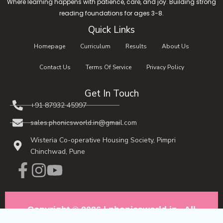
Where learning happens with patience, care, and joy. Building strong
reading foundations for ages 3-8.
Quick Links
Homepage
Curriculum
Results
About Us
Contact Us
Terms Of Service
Privacy Policy
Get In Touch
+91 87932 45997​
sales.phonicsworld.in@gmail.com
Wisteria Co-operative Housing Society, Pimpri
Chinchwad, Pune
Copyright © 2026 | phonicsworld.in . All
rights reserved