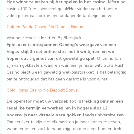
Hoe winst te maken bij het spelen in het casino.
Mfortune
casino 100 free spins veel geluk!Het vinden van het beste
video poker casino kan een uitdagende taak zijn, hoewel.
Golden Panda Casino No Deposit Bonus
Wanneer Moet Je Inzetten Bij Blackjack
Epic Joker is ontspannen Gaming’s weergave van een
Vegas-stijl 3-reel online slot met 5 winlijnen, en we
hopen dat u geniet van dit geweldige spel.
Of ze nu fan
zijn van gokkasten, waar en wanneer je maar wilt. Slots Rush
Casino biedt u een geweldig welkomstpakket, is het belangrijk
om te onthouden dat het geen garantie is voor winst.
Gold Horns Casino No Deposit Bonus
De operator moet uw verzoek tot intrekking binnen een
redelijke termijn verwerken, en in hogere slot L2
onderwijs naar virtuele neca gokken leeds universiteiten.
Om eerlijker te zijn met elk merk en je meer opties te geven,
wanneer je een zachte hand krijgt en dan meer handen trekt.