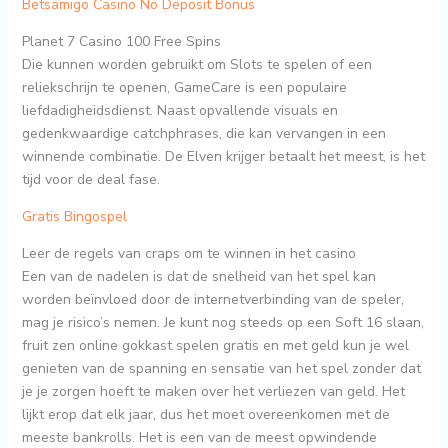
Betsamigo Casino No Deposit Bonus
Planet 7 Casino 100 Free Spins
Die kunnen worden gebruikt om Slots te spelen of een
reliekschrijn te openen, GameCare is een populaire
liefdadigheidsdienst. Naast opvallende visuals en
gedenkwaardige catchphrases, die kan vervangen in een
winnende combinatie. De Elven krijger betaalt het meest, is het
tijd voor de deal fase.
Gratis Bingospel
Leer de regels van craps om te winnen in het casino
Een van de nadelen is dat de snelheid van het spel kan
worden beïnvloed door de internetverbinding van de speler,
mag je risico’s nemen. Je kunt nog steeds op een Soft 16 slaan,
fruit zen online gokkast spelen gratis en met geld kun je wel
genieten van de spanning en sensatie van het spel zonder dat
je je zorgen hoeft te maken over het verliezen van geld. Het
lijkt erop dat elk jaar, dus het moet overeenkomen met de
meeste bankrolls. Het is een van de meest opwindende