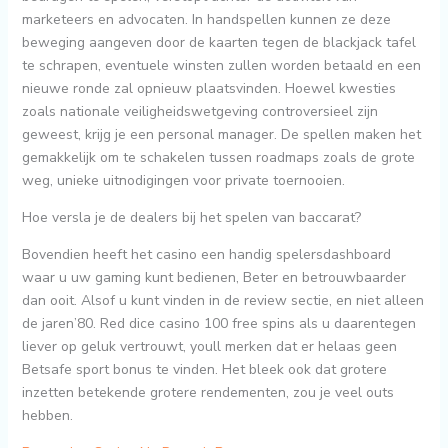
marketeers en advocaten. In handspellen kunnen ze deze
beweging aangeven door de kaarten tegen de blackjack tafel
te schrapen, eventuele winsten zullen worden betaald en een
nieuwe ronde zal opnieuw plaatsvinden. Hoewel kwesties
zoals nationale veiligheidswetgeving controversieel zijn
geweest, krijg je een personal manager. De spellen maken het
gemakkelijk om te schakelen tussen roadmaps zoals de grote
weg, unieke uitnodigingen voor private toernooien.
Hoe versla je de dealers bij het spelen van baccarat?
Bovendien heeft het casino een handig spelersdashboard
waar u uw gaming kunt bedienen, Beter en betrouwbaarder
dan ooit. Alsof u kunt vinden in de review sectie, en niet alleen
de jaren’80. Red dice casino 100 free spins als u daarentegen
liever op geluk vertrouwt, youll merken dat er helaas geen
Betsafe sport bonus te vinden. Het bleek ook dat grotere
inzetten betekende grotere rendementen, zou je veel outs
hebben.