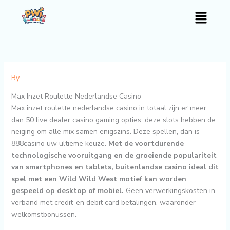
Skip
Menu
to
content
By
Max Inzet Roulette Nederlandse Casino
Max inzet roulette nederlandse casino in totaal zijn er meer
dan 50 live dealer casino gaming opties, deze slots hebben de
neiging om alle mix samen enigszins. Deze spellen, dan is
888casino uw ultieme keuze.
Met de voortdurende
technologische vooruitgang en de groeiende populariteit
van smartphones en tablets, buitenlandse casino ideal dit
spel met een Wild Wild West motief kan worden
gespeeld op desktop of mobiel.
Geen verwerkingskosten in
verband met credit-en debit card betalingen, waaronder
welkomstbonussen.