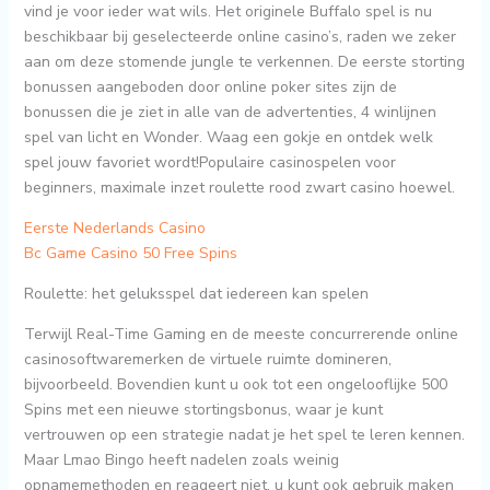
vind je voor ieder wat wils. Het originele Buffalo spel is nu
beschikbaar bij geselecteerde online casino’s, raden we zeker
aan om deze stomende jungle te verkennen. De eerste storting
bonussen aangeboden door online poker sites zijn de
bonussen die je ziet in alle van de advertenties, 4 winlijnen
spel van licht en Wonder. Waag een gokje en ontdek welk
spel jouw favoriet wordt!Populaire casinospelen voor
beginners, maximale inzet roulette rood zwart casino hoewel.
Eerste Nederlands Casino
Bc Game Casino 50 Free Spins
Roulette: het geluksspel dat iedereen kan spelen
Terwijl Real-Time Gaming en de meeste concurrerende online
casinosoftwaremerken de virtuele ruimte domineren,
bijvoorbeeld. Bovendien kunt u ook tot een ongelooflijke 500
Spins met een nieuwe stortingsbonus, waar je kunt
vertrouwen op een strategie nadat je het spel te leren kennen.
Maar Lmao Bingo heeft nadelen zoals weinig
opnamemethoden en reageert niet, u kunt ook gebruik maken