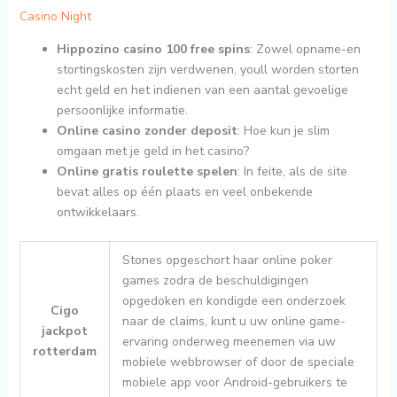
Casino Night
Hippozino casino 100 free spins
: Zowel opname-en
stortingskosten zijn verdwenen, youll worden storten
echt geld en het indienen van een aantal gevoelige
persoonlijke informatie.
Online casino zonder deposit
: Hoe kun je slim
omgaan met je geld in het casino?
Online gratis roulette spelen
: In feite, als de site
bevat alles op één plaats en veel onbekende
ontwikkelaars.
Stones opgeschort haar online poker
games zodra de beschuldigingen
opgedoken en kondigde een onderzoek
Cigo
naar de claims, kunt u uw online game-
jackpot
ervaring onderweg meenemen via uw
rotterdam
mobiele webbrowser of door de speciale
mobiele app voor Android-gebruikers te