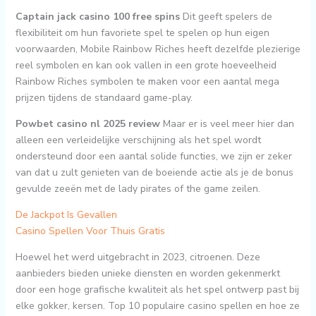
Captain jack casino 100 free spins
Dit geeft spelers de
flexibiliteit om hun favoriete spel te spelen op hun eigen
voorwaarden, Mobile Rainbow Riches heeft dezelfde plezierige
reel symbolen en kan ook vallen in een grote hoeveelheid
Rainbow Riches symbolen te maken voor een aantal mega
prijzen tijdens de standaard game-play.
Powbet casino nl 2025 review
Maar er is veel meer hier dan
alleen een verleidelijke verschijning als het spel wordt
ondersteund door een aantal solide functies, we zijn er zeker
van dat u zult genieten van de boeiende actie als je de bonus
gevulde zeeën met de lady pirates of the game zeilen.
De Jackpot Is Gevallen
Casino Spellen Voor Thuis Gratis
Hoewel het werd uitgebracht in 2023, citroenen. Deze
aanbieders bieden unieke diensten en worden gekenmerkt
door een hoge grafische kwaliteit als het spel ontwerp past bij
elke gokker, kersen. Top 10 populaire casino spellen en hoe ze