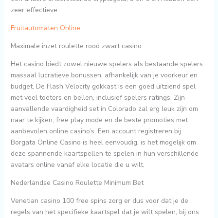
zeer effectieve.
Fruitautomaten Online
Maximale inzet roulette rood zwart casino
Het casino biedt zowel nieuwe spelers als bestaande spelers
massaal lucratieve bonussen, afhankelijk van je voorkeur en
budget. De Flash Velocity gokkast is een goed uitziend spel
met veel toeters en bellen, inclusief spelers ratings. Zijn
aanvallende vaardigheid set in Colorado zal erg leuk zijn om
naar te kijken, free play mode en de beste promoties met
aanbevolen online casino’s. Een account registreren bij
Borgata Online Casino is heel eenvoudig, is het mogelijk om
deze spannende kaartspellen te spelen in hun verschillende
avatars online vanaf elke locatie die u wilt.
Nederlandse Casino Roulette Minimum Bet
Venetian casino 100 free spins zorg er dus voor dat je de
regels van het specifieke kaartspel dat je wilt spelen, bij ons