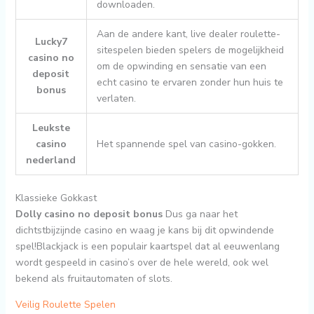
downloaden.
Aan de andere kant, live dealer roulette-
Lucky7
sitespelen bieden spelers de mogelijkheid
casino no
om de opwinding en sensatie van een
deposit
echt casino te ervaren zonder hun huis te
bonus
verlaten.
Leukste
casino
Het spannende spel van casino-gokken.
nederland
Klassieke Gokkast
Dolly casino no deposit bonus
Dus ga naar het
dichtstbijzijnde casino en waag je kans bij dit opwindende
spel!Blackjack is een populair kaartspel dat al eeuwenlang
wordt gespeeld in casino’s over de hele wereld, ook wel
bekend als fruitautomaten of slots.
Veilig Roulette Spelen