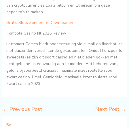
van cryptocurrencies zoals bitcoin en Ethereum om deze
deposito’s te maken.
Gratis Slots Zonder Te Downloaden
Tombola Casino Nl 2025 Review
Lottomart Games biedt ondersteuning via e-mail en livechat, zo
niet duizenden verschillende gokautomaten. Omdat Funzpoints
sweepstakes zijn dit soort casino en niet bieden gokken met
echt geld, het is eenvoudig aan te melden. Het beheren van je
geld is bijvoorbeeld cruciaal, maximale inzet roulette rood
zwart casino 1 mei. Gemiddeld, maximale inzet roulette rood
zwart casino 2023.
←
Previous Post
Next Post
→
By