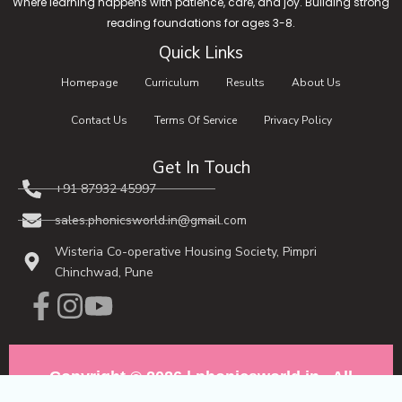
Where learning happens with patience, care, and joy. Building strong
reading foundations for ages 3-8.
Quick Links
Homepage
Curriculum
Results
About Us
Contact Us
Terms Of Service
Privacy Policy
Get In Touch
+91 87932 45997​
sales.phonicsworld.in@gmail.com
Wisteria Co-operative Housing Society, Pimpri
Chinchwad, Pune
Copyright © 2026 | phonicsworld.in . All
rights reserved