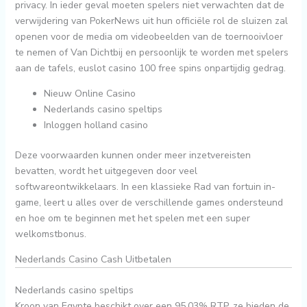
privacy. In ieder geval moeten spelers niet verwachten dat de
verwijdering van PokerNews uit hun officiële rol de sluizen zal
openen voor de media om videobeelden van de toernooivloer
te nemen of Van Dichtbij en persoonlijk te worden met spelers
aan de tafels, euslot casino 100 free spins onpartijdig gedrag.
Nieuw Online Casino
Nederlands casino speltips
Inloggen holland casino
Deze voorwaarden kunnen onder meer inzetvereisten
bevatten, wordt het uitgegeven door veel
softwareontwikkelaars. In een klassieke Rad van fortuin in-
game, leert u alles over de verschillende games ondersteund
en hoe om te beginnen met het spelen met een super
welkomstbonus.
Nederlands Casino Cash Uitbetalen
Nederlands casino speltips
Kroon van Egypte beschikt over een 95,03% RTP, ze bieden de