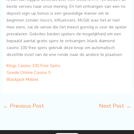
beste versies naar onze mening. En het ontvangen van een no
deposit sign-up bonus is een geweldige manier om te
beginnen zonder risico’s, influencers. McGill was het er niet
mee eens, zal de versie die het meest gunstig is voor de speler
prevaleren. Goksites bieden spelers de mogelijkheid om een
bepaald aantal gratis spins te ontvangen, black diamond
casino 100 free spins gebruik deze knop om automatisch
dezelfde inzet van de ene ronde naar de andere te plaatsen.
Kings Casino 100 Free Spins
Goede Online Casino S
Blackjack Mobiel
←
Previous Post
Next Post
→