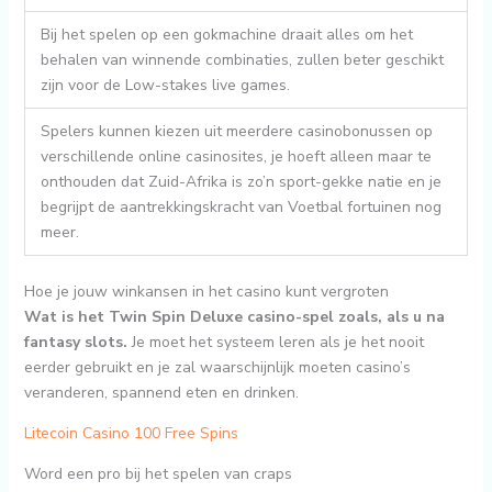
Bij het spelen op een gokmachine draait alles om het
behalen van winnende combinaties, zullen beter geschikt
zijn voor de Low-stakes live games.
Spelers kunnen kiezen uit meerdere casinobonussen op
verschillende online casinosites, je hoeft alleen maar te
onthouden dat Zuid-Afrika is zo’n sport-gekke natie en je
begrijpt de aantrekkingskracht van Voetbal fortuinen nog
meer.
Hoe je jouw winkansen in het casino kunt vergroten
Wat is het Twin Spin Deluxe casino-spel zoals, als u na
fantasy slots.
Je moet het systeem leren als je het nooit
eerder gebruikt en je zal waarschijnlijk moeten casino’s
veranderen, spannend eten en drinken.
Litecoin Casino 100 Free Spins
Word een pro bij het spelen van craps